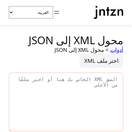
خطى
اختر
لى
لغة
لمحتوى
محول XML إلى JSON
أدوات
>
محول XML إلى JSON
اختر ملف XML