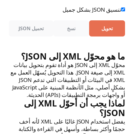
تنسيق JSON بشكل جميل
تحويل
نسخ
تحميل JSON
ما هو محوّل XML إلى JSON؟
محوّل XML إلى JSON هو أداة تقوم بتحويل بيانات
XML إلى صيغة JSON. هذا التحويل يُسهّل العمل مع
XML في البيئات أو التطبيقات التي تدعم JSON
بشكلٍ أصلي، مثل الأنظمة المبنية على JavaScript
أو واجهات برمجة التطبيقات (APIs) الحديثة.
لماذا يجب أن أحوّل XML إلى
JSON؟
يفضل استخدام JSON غالبًا على XML لأنه أخف
حجمًا وأكثر بساطة، وأسهل في القراءة والكتابة