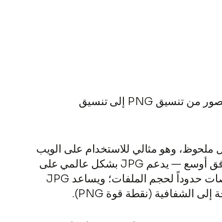
محوّل PNG إلى JPG هو أداة (عبر الإنترنت أو برنامج أو مدمجة في التطبيقات) تحوّل ملفات الصور من تنسيق PNG إلى تنسيق
فات أصغر بشكل ملحوظ، وهو مثالي للاستخدام على الويب
والتخزين. تحميل أسرع — تُحمَّل الملفات الأصغر بسرعة أكبر على مواقع الويب والتطبيقات. توافق أوسع — يدعم JPG بشكل عالمي على
جميع الأجهزة والمنصات والبرامج القديمة. البريد الإلكتروني والمشاركة — تمتلك كثير من المنصات حدوداً لحجم الملفات؛ ويساعد JPG