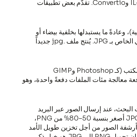
معظم محوّلات PNG إلى JPG مجانية، خاصةً الأدوات عبر الإنترنت مثل Squoosh وILoveIMG وConvertio. تقدّم بعض تطبيقات
فية)، وعادةً ما يستبدلها بخلفية بيضاء أو
مختارة. يُعيد ترميز بيانات البكسل باستخدام ضغط DCT (تحويل جيب التمام المتقطع) الخسّاري الخاص بـ JPG. يُنتج ملف .jpg جديداً
عادةً ما تكون للأدوات عبر الإنترنت حدودٌ (مثلاً، 10–50 ميجابايت لكل ملف). أما برامج سطح المكتب (كـ Photoshop وGIMP
الدُّفعة معالجة مئات الملفات دفعةً واحدة، وهو
 محركات البحث، عند إرسال الصور عبر البريد
الإلكتروني للبقاء ضمن حدود حجم المرفقات، لتوفير مساحة التخزين إذ يمكن أن تكون ملفات JPG أصغر بنسبة 50–80% من PNG،
أرشفة الصور من أجل تخزين طويل الأمد
فعّال. خلاصة القول: إذا لم تكن صورتك بحاجة إلى شفافية أو جودة مثالية دون فقدان للبكسل، فإن تحويل PNG إلى JPG هو خيار ذكي