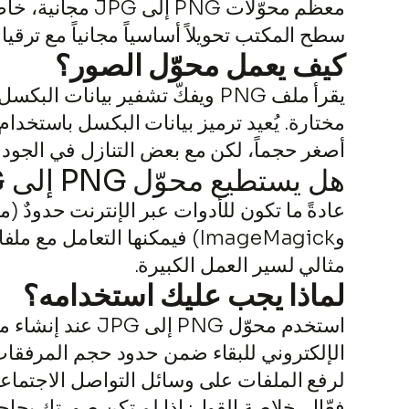
سطح المكتب تحويلاً أساسياً مجانياً مع ترقيا
كيف يعمل محوّل الصور؟
يقرأ ملف PNG ويفكّ تشفير بيانا
أصغر حجماً، لكن مع بعض التنازل في الجود
هل يستطيع محوّل PNG إلى JPG التعامل مع الملفات الكبيرة؟
وImageMagick) فيمكنها التعا
مثالي لسير العمل الكبيرة.
لماذا يجب عليك استخدامه؟
استخدم محوّل G
لرفع الملفات على وسائل التواصل الاجتما