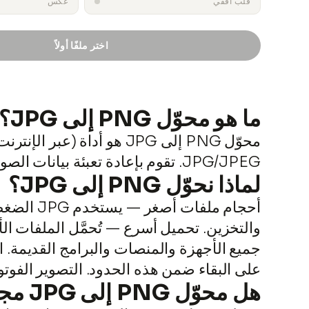
قلب أفقي
عكس
اختر ملفًا أولاً
output.png
ما هو محوّل PNG إلى JPG؟
JPG/JPEG. تقوم بإعادة تعبئة بيانات الصورة باستخدام طريقة مختلفة للضغط والترميز.
لماذا نحوّل PNG إلى JPG؟
أحجام مل
على البقاء ضمن هذه الحدود. التصوير الفوتوغرافي — يُعدّ JPG المعيار للصور نظراً لندرة الحاج
هل محوّل PNG إلى JPG مجاني؟