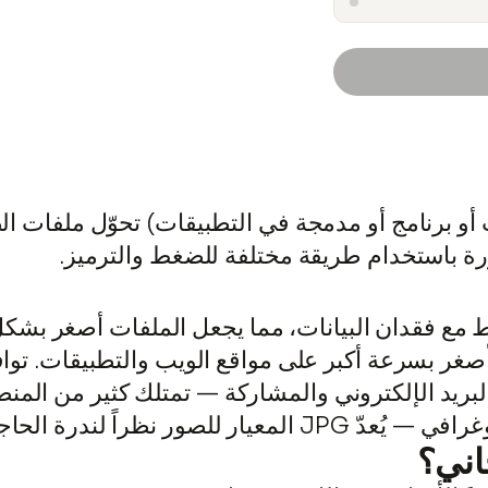
تنزيل
تخطى
إلى
المحتوى
فات أصغر — يستخدم JPG الضغط مع فقدان البيانات، مما يجعل المل
ة إلى الشفافية (نقطة قوة PNG).