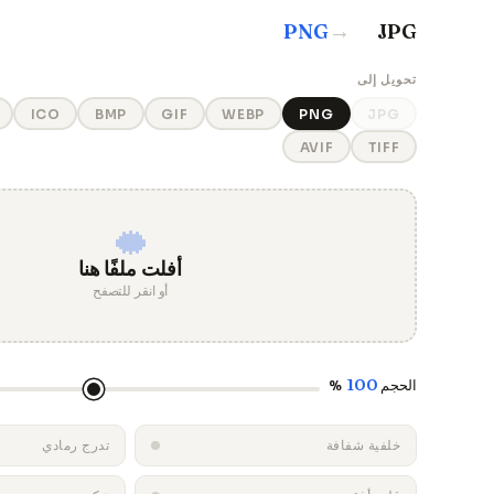
→
PNG
JPG
تحويل إلى
ICO
BMP
GIF
WEBP
PNG
JPG
AVIF
TIFF
أفلت ملفًا هنا
أو انقر للتصفح
100
الحجم
%
خلفية شفافة
تدرج رمادي