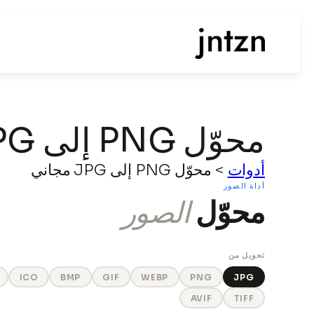
محوّل PNG إلى JPG مجاني
أدوات
>
محوّل PNG إلى JPG مجاني
أداة الصور
محوّل
الصور
تحويل من
ICO
BMP
GIF
WEBP
PNG
JPG
AVIF
TIFF