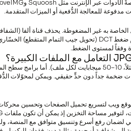
ت مدفوعة للمعالجة الدُّفعية أو الميزات المتقدمة.
ت البكسل الخاصة به غير المضغوطة. يحذف قناة ألفا (الشفا
ة وفقاً لمستوى الضغط.
مل مع ملفات ضخمة جداً دون حدٍّ حقيقي. ويمكن لمحوّلات 
PN إلى JPG عند إنشاء موقع ويب لتسريع تحميل الصفحات وتحسين
عي لضمان رفع أسرع وتنسيق متوافق مع المنصة، ول