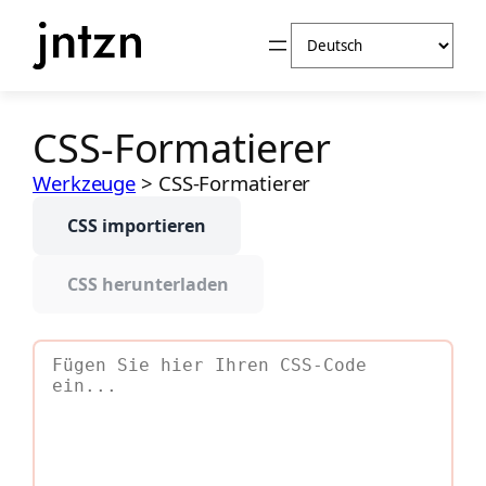
Zum
Sprache
Inhalt
auswählen
springen
CSS-Formatierer
Werkzeuge
>
CSS-Formatierer
CSS importieren
CSS herunterladen