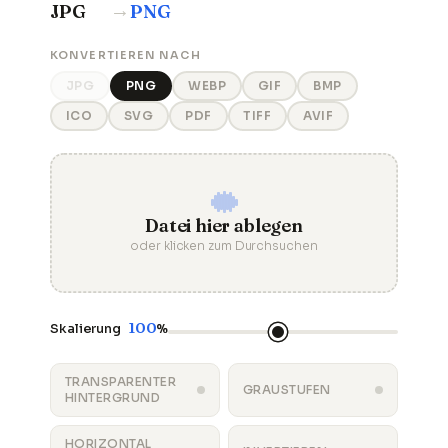
→
JPG
PNG
KONVERTIEREN NACH
JPG
PNG
WEBP
GIF
BMP
ICO
SVG
PDF
TIFF
AVIF
Datei hier ablegen
oder klicken zum Durchsuchen
100
Skalierung
%
TRANSPARENTER
GRAUSTUFEN
HINTERGRUND
HORIZONTAL