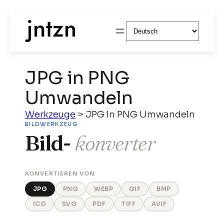
Sprache
auswählen
JPG in PNG
Umwandeln
Werkzeuge
>
JPG in PNG Umwandeln
BILDWERKZEUG
Bild-
konverter
KONVERTIEREN VON
JPG
PNG
WEBP
GIF
BMP
ICO
SVG
PDF
TIFF
AVIF