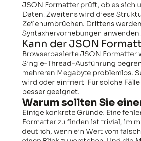
JSON Formatter prüft, ob es sich 
Daten. Zweitens wird diese Struktur
Zeilenumbrüchen. Drittens werden 
Syntaxhervorhebungen anwenden.
Kann der JSON Formatt
Browserbasierte JSON Formatter w
Single-Thread-Ausführung begrenzt
mehreren Megabyte problemlos. Se
wird oder einfriert. Für solche Fä
besser geeignet.
Warum sollten Sie ein
Einige konkrete Gründe: Eine feh
Formatter zu finden ist trivial, 
deutlich, wenn ein Wert vom falsch
einen Blick zu verstehen. Und die 