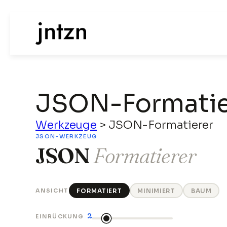
JSON-Formatie
Werkzeuge
>
JSON-Formatierer
JSON-WERKZEUG
JSON
Formatierer
ANSICHT
FORMATIERT
MINIMIERT
BAUM
2
EINRÜCKUNG