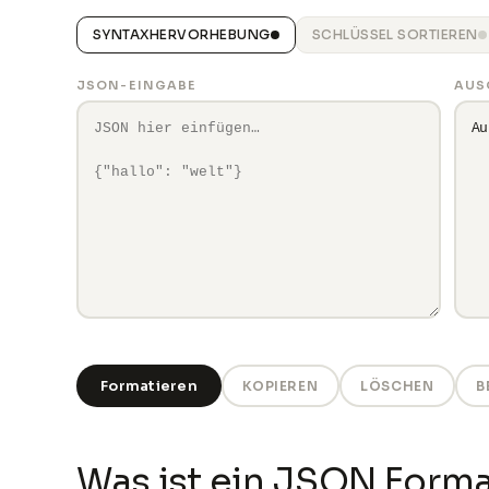
SYNTAXHERVORHEBUNG
SCHLÜSSEL SORTIEREN
JSON-EINGABE
AUS
Au
Formatieren
KOPIEREN
LÖSCHEN
B
Was ist ein JSON Forma