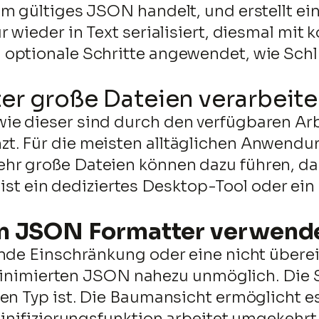
um gültiges JSON handelt, und erstellt e
 wieder in Text serialisiert, diesmal mit 
optionale Schritte angewendet, wie Schlü
er große Dateien verarbeit
ie dieser sind durch den verfügbaren Ar
. Für die meisten alltäglichen Anwendun
hr große Dateien können dazu führen, d
lle ist ein dediziertes Desktop-Tool oder
en JSON Formatter verwend
lende Einschränkung oder eine nicht üb
im minimierten JSON nahezu unmöglich. Di
en Typ ist. Die Baumansicht ermöglicht es
Minifizierungsfunktion arbeitet umgekehr