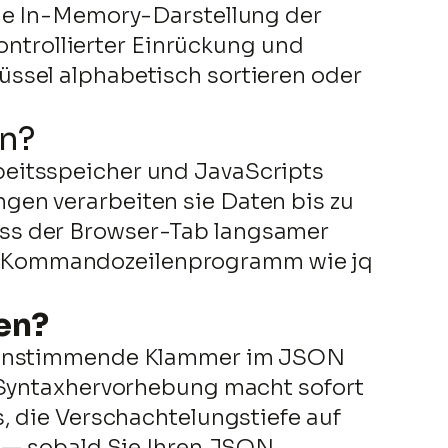
ine In-Memory-Darstellung der
kontrollierter Einrückung und
ssel alphabetisch sortieren oder
en?
beitsspeicher und JavaScripts
gen verarbeiten sie Daten bis zu
ass der Browser-Tab langsamer
 ein Kommandozeilenprogramm wie jq
en?
ereinstimmende Klammer im JSON
e Syntaxhervorhebung macht sofort
, die Verschachtelungstiefe auf
t — sobald Sie Ihren JSON