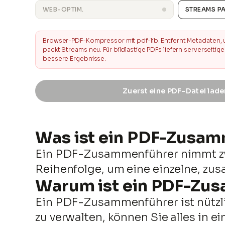
WEB-OPTIM.
STREAMS P
Browser-PDF-Kompressor mit pdf-lib. Entfernt Metadaten,
packt Streams neu. Für bildlastige PDFs liefern serverseitig
bessere Ergebnisse.
Zuerst eine PDF-Datei lade
Was ist ein PDF-Zusa
sortie.compressé.pdf
Ein PDF-Zusammenführer nimmt zwe
Größenreduktion
Reihenfolge, um eine einzelne, zu
Warum ist ein PDF-Zus
Ein PDF-Zusammenführer ist nützlich
zu verwalten, können Sie alles in 