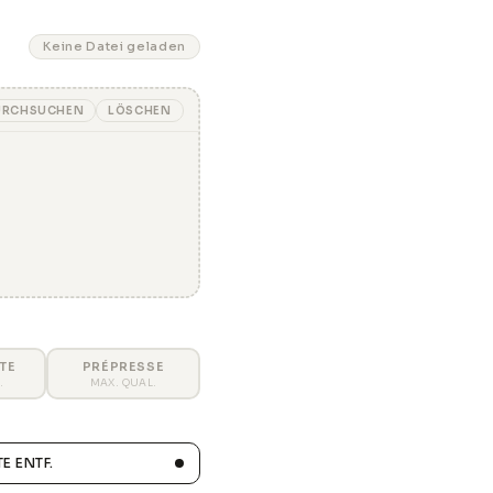
Keine Datei geladen
URCHSUCHEN
LÖSCHEN
TE
PRÉPRESSE
.
MAX. QUAL.
E ENTF.