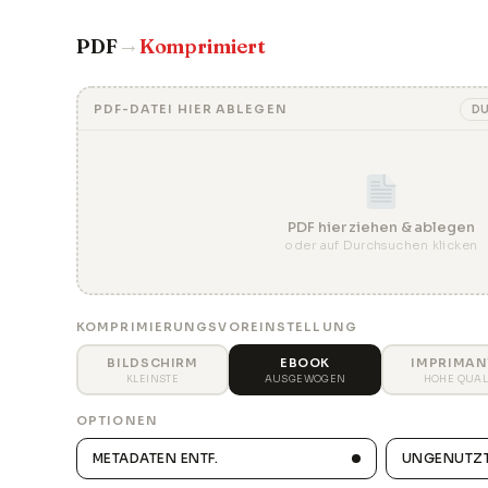
→
PDF
Komprimiert
PDF-DATEI HIER ABLEGEN
D
PDF hier ziehen & ablegen
oder auf Durchsuchen klicken
KOMPRIMIERUNGSVOREINSTELLUNG
BILDSCHIRM
EBOOK
IMPRIMAN
KLEINSTE
AUSGEWOGEN
HOHE QUAL
OPTIONEN
METADATEN ENTF.
UNGENUTZT