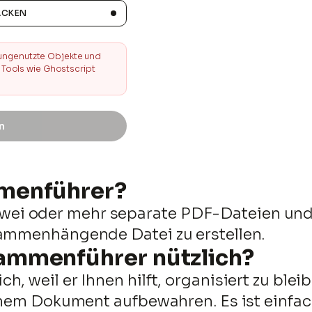
ACKEN
 ungenutzte Objekte und
e Tools wie Ghostscript
n
PDF HERUNTERLADEN
mmenführer?
i oder mehr separate PDF-Dateien und v
0%
sammenhängende Datei zu erstellen.
ammenführer nützlich?
, weil er Ihnen hilft, organisiert zu blei
einem Dokument aufbewahren. Es ist einfac