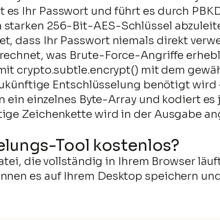
 es Ihr Passwort und führt es durch PBK
 starken 256-Bit-AES-Schlüssel abzuleite
et, dass Ihr Passwort niemals direkt verw
erechnet, was Brute-Force-Angriffe erhebl
mit crypto.subtle.encrypt() mit dem gewä
r zukünftige Entschlüsselung benötigt wir
 in ein einzelnes Byte-Array und kodiert e
ige Zeichenkette wird in der Ausgabe ang
selungs-Tool kostenlos?
atei, die vollständig in Ihrem Browser lä
önnen es auf Ihrem Desktop speichern und