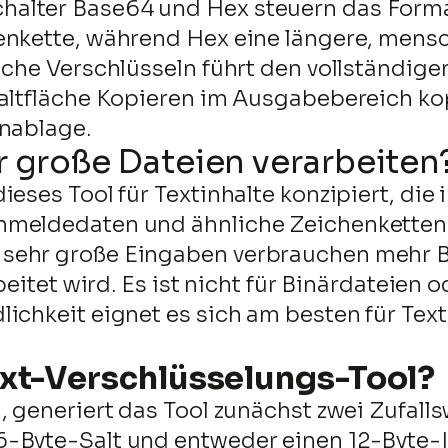
alter Base64 und Hex steuern das Forma
henkette, während Hex eine längere, men
läche Verschlüsseln führt den vollständi
altfläche Kopieren im Ausgabebereich kop
enablage.
r große Dateien verarbeiten
eses Tool für Textinhalte konzipiert, die
nmeldedaten und ähnliche Zeichenketten.
sehr große Eingaben verbrauchen mehr B
rbeitet wird. Es ist nicht für Binärdateie
chkeit eignet es sich am besten für Text, 
ext-Verschlüsselungs-Tool?
, generiert das Tool zunächst zwei Zufalls
6-Byte-Salt und entweder einen 12-Byte-