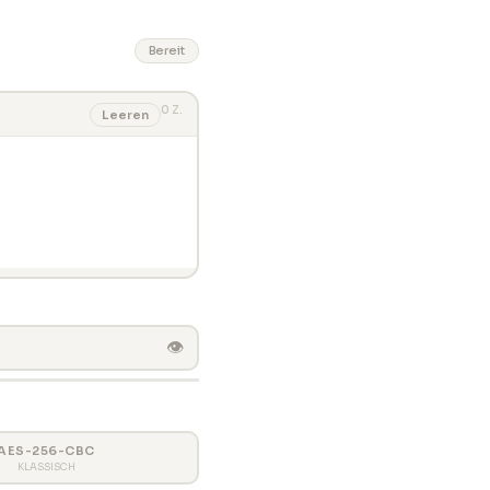
Bereit
0 Z.
Leeren
👁
AES-256-CBC
KLASSISCH