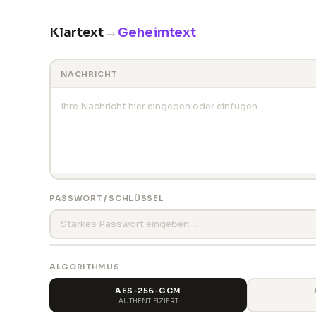
→
Klartext
Geheimtext
NACHRICHT
PASSWORT / SCHLÜSSEL
ALGORITHMUS
AES-256-GCM
AUTHENTIFIZIERT