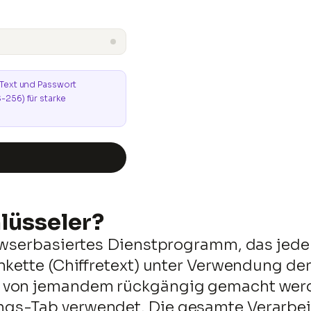
 Text und Passwort
-256) für starke
Kopieren
hlüsseler?
owserbasiertes Dienstprogramm, das jede 
enkette (Chiffretext) unter Verwendung d
 von jemandem rückgängig gemacht werde
s-Tab verwendet. Die gesamte Verarbeitu