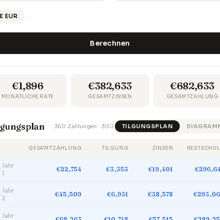
€ EUR
Berechnen
€1,896
€382,633
€682,633
MONATLICHE RATE
GESAMTZINSEN
GESAMTZAHLUNG
lgungsplan
360 Zahlungen · 30J
TILGUNGSPLAN
DIAGRAM
GESAMTZAHLUNG
TILGUNG
ZINSEN
RESTSCHU
Jahr
►
€22,754
€3,353
€19,401
€296,6
1
Jahr
►
€45,509
€6,931
€38,578
€293,0
2
Jahr
►
€68,263
€10,748
€57,515
€289,2