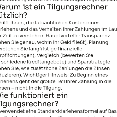
Jahr
►
€273,053
€58,925
€214,129
€241,0
arum ist ein Tilgungsrechner
12
ützlich?
Jahr
►
€295,808
€66,224
€229,584
€233,7
13
 hilft Ihnen, die tatsächlichen Kosten eines
Jahr
rlehens und das Verhalten Ihrer Zahlungen im Lau
►
€318,562
€74,013
€244,550
€225,9
14
r Zeit zu verstehen. Hauptvorteile: Transparenz
Jahr
ehen Sie genau, wohin Ihr Geld fließt), Planung
►
€341,317
€82,323
€258,994
€217,6
15
erstehen Sie langfristige finanzielle
Jahr
rpflichtungen), Vergleich (bewerten Sie
►
€364,071
€91,189
€272,882
€208,8
16
rschiedene Kreditangebote) und Sparstrategie
Jahr
ehen Sie, wie zusätzliche Zahlungen die Zinsen
►
€386,826
€100,649
€286,176
€199,3
17
duzieren). Wichtiger Hinweis: Zu Beginn eines
rlehens geht der größte Teil Ihrer Zahlung in die
Jahr
►
€409,580
€110,743
€298,837
€189,2
18
nsen – nicht in die Tilgung.
ie funktioniert ein
Jahr
►
€432,335
€121,513
€310,822
€178,4
19
ilgungsrechner?
Jahr
►
€455,089
€133,004
€322,085
€166,9
 verwendet eine Standarddarlehensformel auf Bas
20