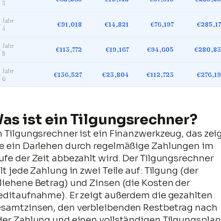
3
Jahr
►
€91,018
€14,821
€76,197
€285,1
4
Jahr
►
€113,772
€19,167
€94,605
€280,8
5
Jahr
►
€136,527
€23,804
€112,723
€276,1
6
Jahr
►
€159,281
€28,751
€130,530
€271,2
7
as ist ein Tilgungsrechner?
Jahr
►
€182,036
€34,030
€148,006
€265,9
8
n Tilgungsrechner ist ein Finanzwerkzeug, das zeig
e ein Darlehen durch regelmäßige Zahlungen im
Jahr
►
€204,790
€39,662
€165,128
€260,3
9
ufe der Zeit abbezahlt wird. Der Tilgungsrechner
ilt jede Zahlung in zwei Teile auf: Tilgung (der
Jahr
►
€227,544
€45,672
€181,873
€254,3
10
liehene Betrag) und Zinsen (die Kosten der
editaufnahme). Er zeigt außerdem die gezahlten
Jahr
►
€250,299
€52,084
€198,215
€247,9
11
samtzinsen, den verbleibenden Restbetrag nach
der Zahlung und einen vollständigen Tilgungsplan