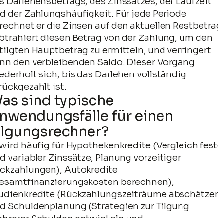
s Darlehensbetrags, des Zinssatzes, der Laufzeit
Jahr
►
€477,843
€145,265
€332,579
€154,7
d der Zahlungshäufigkeit. Für jede Periode
21
rechnet er die Zinsen auf den aktuellen Restbetra
Jahr
►
€500,598
€158,347
€342,251
€141,6
btrahiert diesen Betrag von der Zahlung, um den
22
tilgten Hauptbetrag zu ermitteln, und verringert
Jahr
►
€523,352
€172,305
€351,048
€127,6
nn den verbleibenden Saldo. Dieser Vorgang
23
ederholt sich, bis das Darlehen vollständig
Jahr
rückgezahlt ist.
►
€546,107
€187,197
€358,909
€112,8
24
as sind typische
Jahr
►
€568,861
€203,088
€365,774
€96,9
nwendungsfälle für einen
25
ilgungsrechner?
Jahr
►
€591,616
€220,042
€371,574
€79,9
26
 wird häufig für Hypothekenkredite (Vergleich fest
Jahr
d variabler Zinssätze, Planung vorzeitiger
►
€614,370
€238,132
€376,238
€61,8
27
ckzahlungen), Autokredite
esamtfinanzierungskosten berechnen),
Jahr
►
€637,125
€257,433
€379,692
€42,5
28
udienkredite (Rückzahlungszeiträume abschätze
d Schuldenplanung (Strategien zur Tilgung
Jahr
►
€659,879
€278,027
€381,852
€21,9
29