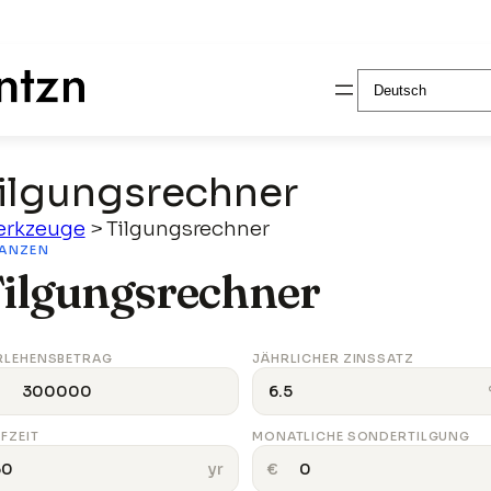
Zum
Sprache
Inhalt
auswählen
springen
ilgungsrechner
rkzeuge
>
Tilgungsrechner
NANZEN
ilgungsrechner
RLEHENSBETRAG
JÄHRLICHER ZINSSATZ
€
FZEIT
MONATLICHE SONDERTILGUNG
yr
€