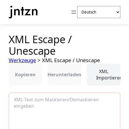
Zum
Sprache
Inhalt
auswählen
springen
XML Escape /
Unescape
Werkzeuge
>
XML Escape / Unescape
XML
Kopieren
Herunterladen
Importieren