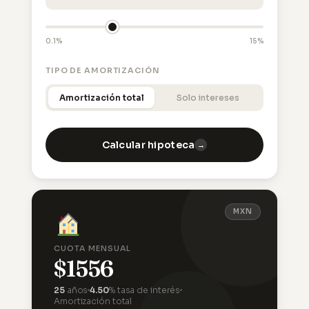
0.1%
15%
TIPO DE AMORTIZACIÓN
Amortización total
Solo intereses
Calcular hipoteca
→
MXN
CUOTA MENSUAL
$1556
25
años
4.50
% tasa de interés
Amortización total