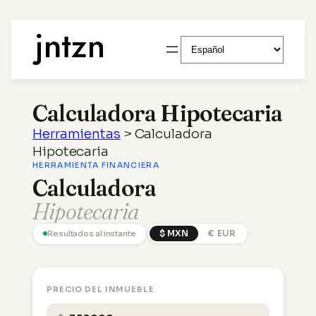
Saltar
Elegir
al
un
contenido
idioma
Calculadora Hipotecaria
Herramientas
>
Calculadora
Hipotecaria
HERRAMIENTA FINANCIERA
Calculadora
Hipotecaria
$ MXN
€ EUR
Resultados al instante
PRECIO DEL INMUEBLE