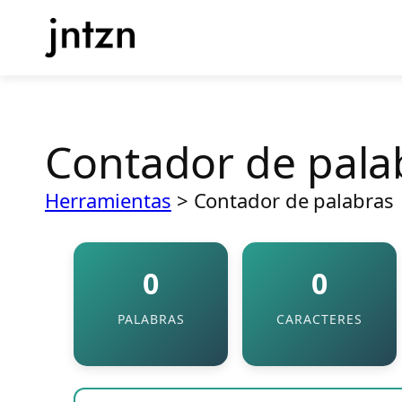
Saltar
al
contenido
Contador de pala
Herramientas
>
Contador de palabras
0
0
PALABRAS
CARACTERES