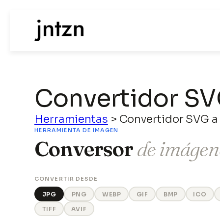
Convertidor S
Herramientas
>
Convertidor SVG 
HERRAMIENTA DE IMAGEN
Conversor
de imágen
CONVERTIR DESDE
JPG
PNG
WEBP
GIF
BMP
ICO
TIFF
AVIF