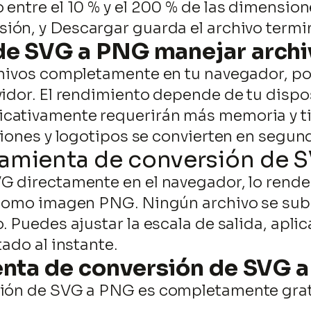
entre el 10 % y el 200 % de las dimension
sión, y Descargar guarda el archivo termi
 de SVG a PNG manejar arch
chivos completamente en tu navegador, por
idor. El rendimiento depende de tu disposi
icativamente requerirán más memoria y t
ciones y logotipos se convierten en segun
ramienta de conversión de 
G directamente en el navegador, lo rende
s como imagen PNG. Ningún archivo se sub
. Puedes ajustar la escala de salida, apli
tado al instante.
ienta de conversión de SVG 
sión de SVG a PNG es completamente grat