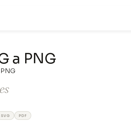
VG a PNG
a PNG
es
SVG
PDF