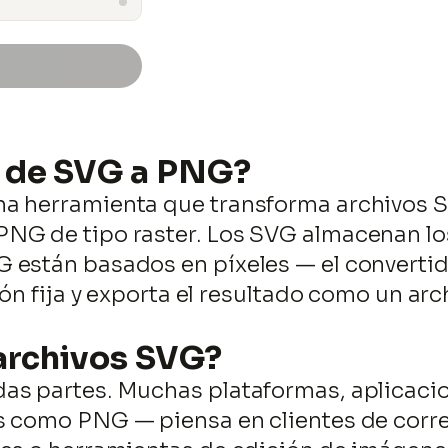
DESCARGAR
r de SVG a PNG?
a herramienta que transforma archivos S
NG de tipo raster. Los SVG almacenan lo
están basados en píxeles — el convertido
ión fija y exporta el resultado como un arc
Saltar
al
 archivos SVG?
contenido
as partes. Muchas plataformas, aplicaci
s como PNG — piensa en clientes de corre