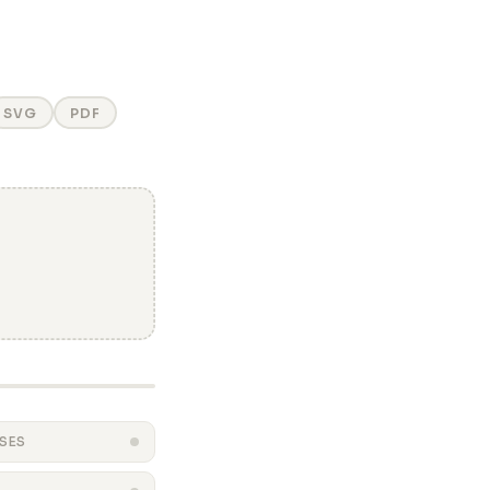
SVG
PDF
ISES