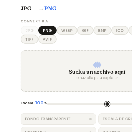
→
JPG
PNG
CONVERTIR A
JPG
PNG
WEBP
GIF
BMP
ICO
TIFF
AVIF
Suelta un archivo aquí
o haz clic para explorar
100
Escala
%
FONDO TRANSPARENTE
ESCALA DE GR