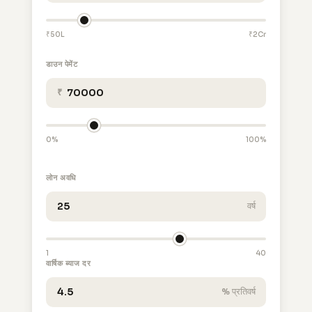
₹50L
₹2Cr
डाउन पेमेंट
₹
0%
100%
लोन अवधि
वर्ष
1
40
वार्षिक ब्याज दर
% प्रतिवर्ष