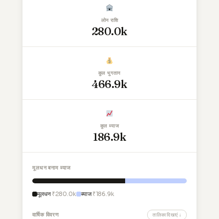
लोन राशि
₹280.0k
कुल भुगतान
₹466.9k
कुल ब्याज
₹186.9k
मूलधन बनाम ब्याज
मूलधन
₹280.0k
ब्याज
₹186.9k
वार्षिक विवरण
तालिका दिखाएं ↓