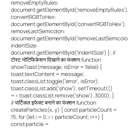
removeEmptyRules:
document.getElementById(‘removeEmptyRules’)
convertRGBToHex:
document.getElementById(‘convertRGBToHex’),
removeLastSemicolon:
document.getElementById(‘removeLastSemicolon
indentSize:
document.getElementById(‘indentSize’) }; //
टोस्ट नोटिफिकेशन दिखाने का फंक्शन function
showToast(message, isError = false) {
toast.textContent = message;
toast.classList.toggle(‘error’, isError);
toast.classList.add(‘show’); setTimeout(()
=> toast.classList.remove(‘show’), 3000); }
// पार्टिकल इफेक्ट बनाने का फंक्शन function
createParticles(x, y) { const particleCount =
15; for (let i = 0; i < particleCount; i++) {
const particle =