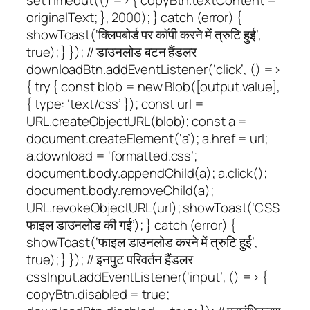
originalText; }, 2000); } catch (error) {
showToast(‘क्लिपबोर्ड पर कॉपी करने में त्रुटि हुई’,
true); } }); // डाउनलोड बटन हैंडलर
downloadBtn.addEventListener(‘click’, () =>
{ try { const blob = new Blob([output.value],
{ type: ‘text/css’ }); const url =
URL.createObjectURL(blob); const a =
document.createElement(‘a’); a.href = url;
a.download = ‘formatted.css’;
document.body.appendChild(a); a.click();
document.body.removeChild(a);
URL.revokeObjectURL(url); showToast(‘CSS
फाइल डाउनलोड की गई’); } catch (error) {
showToast(‘फाइल डाउनलोड करने में त्रुटि हुई’,
true); } }); // इनपुट परिवर्तन हैंडलर
cssInput.addEventListener(‘input’, () => {
copyBtn.disabled = true;