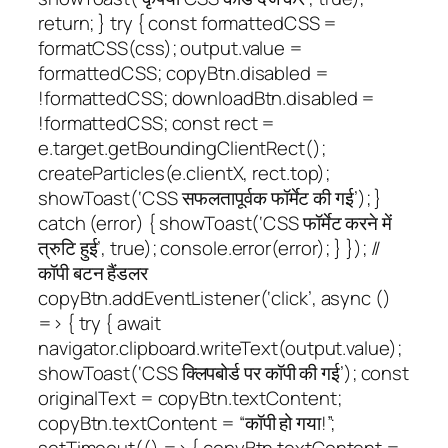
return; } try { const formattedCSS =
formatCSS(css); output.value =
formattedCSS; copyBtn.disabled =
!formattedCSS; downloadBtn.disabled =
!formattedCSS; const rect =
e.target.getBoundingClientRect();
createParticles(e.clientX, rect.top);
showToast(‘CSS सफलतापूर्वक फॉर्मेट की गई’); }
catch (error) { showToast(‘CSS फॉर्मेट करने में
त्रुटि हुई’, true); console.error(error); } }); //
कॉपी बटन हैंडलर
copyBtn.addEventListener(‘click’, async ()
=> { try { await
navigator.clipboard.writeText(output.value);
showToast(‘CSS क्लिपबोर्ड पर कॉपी की गई’); const
originalText = copyBtn.textContent;
copyBtn.textContent = “कॉपी हो गया!”;
setTimeout(() => { copyBtn.textContent =