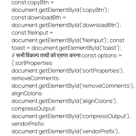
const copyBtn =
document.getElementById(‘copyBtn’);
const downloadBtn =
document.getElementById(‘downloadBtn’);
const fileInput =
document.getElementById(‘fileInput’); const
toast = document.getElementById(‘toast’);
// सभी विकल्प तत्वों को प्राप्त करना const options =
{ sortProperties:
document.getElementById(‘sortProperties’),
removeComments:
document.getElementById(‘removeComments’),
alignColons:
document.getElementById(‘alignColons’),
compressOutput:
document.getElementById(‘compressOutput’),
vendorPrefix:
document.getElementById(‘vendorPrefix’),