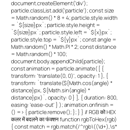
document.createElement('div');
particle.classList.add('particle'); const size
= Math.random() * 8 + 4; particle.style.width
= `${size}px`; particle.style.height =
`${size}px`; particle.style.left = `${x}px`;
particle.style.top = `${y}px`; const angle =
Math.random() * Math.PI * 2; const distance
= Math.random() * 100;
document.body.appendChild(particle);
const animation = particle.animate( [ {
transform: 'translate(0, 0)', opacity: 1 }, {
transform: `translate(${Math.cos(angle) *
distance}px, ${Math.sin(angle) *
distance}px)`, opacity: 0 } ], { duration: 800,
easing: 'ease-out' } ); animation.onfinish =
() => { particle.remove(); }; } } // RGB को HEX
कलर में बदलने का फंक्शन function rgbToHex(rgb)
{ const match = rgb.match(/^rgb\((\d+),\s*