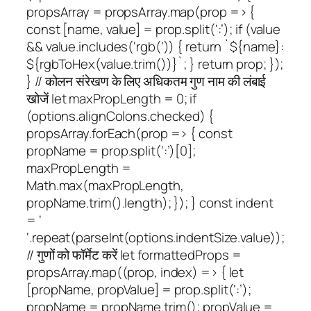
propsArray = propsArray.map(prop => {
const [name, value] = prop.split(‘:’); if (value
&& value.includes(‘rgb(‘)) { return `${name}:
${rgbToHex(value.trim())}`; } return prop; });
} // कोलन संरेखण के लिए अधिकतम गुण नाम की लंबाई
खोजें let maxPropLength = 0; if
(options.alignColons.checked) {
propsArray.forEach(prop => { const
propName = prop.split(‘:’)[0];
maxPropLength =
Math.max(maxPropLength,
propName.trim().length); }); } const indent
= ‘
‘.repeat(parseInt(options.indentSize.value));
// गुणों को फॉर्मेट करें let formattedProps =
propsArray.map((prop, index) => { let
[propName, propValue] = prop.split(‘:’);
propName = propName.trim(); propValue =