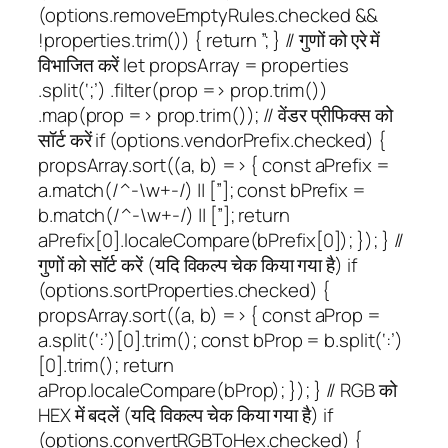
(options.removeEmptyRules.checked &&
!properties.trim()) { return ”; } // गुणों को एरे में
विभाजित करें let propsArray = properties
.split(‘;’) .filter(prop => prop.trim())
.map(prop => prop.trim()); // वेंडर प्रीफिक्स को
सॉर्ट करें if (options.vendorPrefix.checked) {
propsArray.sort((a, b) => { const aPrefix =
a.match(/^-\w+-/) || [”]; const bPrefix =
b.match(/^-\w+-/) || [”]; return
aPrefix[0].localeCompare(bPrefix[0]); }); } //
गुणों को सॉर्ट करें (यदि विकल्प चेक किया गया है) if
(options.sortProperties.checked) {
propsArray.sort((a, b) => { const aProp =
a.split(‘:’)[0].trim(); const bProp = b.split(‘:’)
[0].trim(); return
aProp.localeCompare(bProp); }); } // RGB को
HEX में बदलें (यदि विकल्प चेक किया गया है) if
(options.convertRGBToHex.checked) {