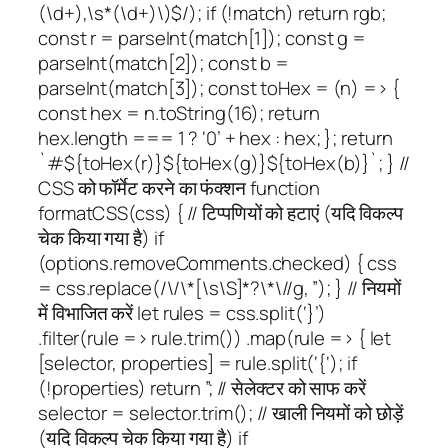
(\d+),\s*(\d+)\)$/); if (!match) return rgb;
const r = parseInt(match[1]); const g =
parseInt(match[2]); const b =
parseInt(match[3]); const toHex = (n) => {
const hex = n.toString(16); return
hex.length === 1 ? ‘0’ + hex : hex; }; return
`#${toHex(r)}${toHex(g)}${toHex(b)}`; } //
CSS को फॉर्मेट करने का फंक्शन function
formatCSS(css) { // टिप्पणियों को हटाएं (यदि विकल्प
चेक किया गया है) if
(options.removeComments.checked) { css
= css.replace(/\/\*[\s\S]*?\*\//g, ”); } // नियमों
में विभाजित करें let rules = css.split(‘}’)
.filter(rule => rule.trim()) .map(rule => { let
[selector, properties] = rule.split(‘{‘); if
(!properties) return ”; // सेलेक्टर को साफ करें
selector = selector.trim(); // खाली नियमों को छोड़ें
(यदि विकल्प चेक किया गया है) if