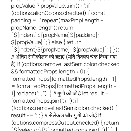
propValue ? propValue.trim() : ”; if
(options.alignColons.checked) { const
padding = ‘ ‘.repeat(maxPropLength –
propName.length); return
`${indent}${propName}${padding}:
${propValue}`; } else { return
`${indent}${propName}: ${propValue}`; } });
// अंतिम सेमीकोलन को हटाएं (यदि विकल्प चेक किया गया
है) if (options.removeLastSemicolon.checked
&& formattedProps.length > 0) {
formattedProps[formattedProps.length – 1]
= formattedProps[formattedProps.length –
1].replace(‘;’, ”); } // गुणों को जोड़ें let result =
formattedProps.join(‘;\n’); if
(!options.removeLastSemicolon.checked) {
result += ‘;’; } // सेलेक्टर और गुणों को जोड़ें if
(options.compressOutput.checked) { return
`${selector}{${formattedProps.join(‘;’)}}`; }