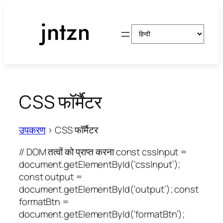
सामग्री
पर
एक
जाएं
भाषा
चुनें
CSS फॉर्मैटर
उपकरण
>
CSS फॉर्मैटर
// DOM तत्वों को प्राप्त करना const cssInput =
document.getElementById(‘cssInput’);
const output =
document.getElementById(‘output’); const
formatBtn =
document.getElementById(‘formatBtn’);