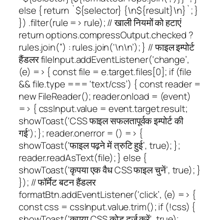
else { return `${selector} {\n${result}\n}`; }
}) .filter(rule => rule); // खाली नियमों को हटाएं
return options.compressOutput.checked ?
rules.join(”) : rules.join(‘\n\n’); } // फाइल इम्पोर्ट
हैंडलर fileInput.addEventListener(‘change’,
(e) => { const file = e.target.files[0]; if (file
&& file.type === ‘text/css’) { const reader =
new FileReader(); reader.onload = (event)
=> { cssInput.value = event.target.result;
showToast(‘CSS फाइल सफलतापूर्वक इम्पोर्ट की
गई’); }; reader.onerror = () => {
showToast(‘फाइल पढ़ने में त्रुटि हुई’, true); };
reader.readAsText(file); } else {
showToast(‘कृपया एक वैध CSS फाइल चुनें’, true); }
}); // फॉर्मेट बटन हैंडलर
formatBtn.addEventListener(‘click’, (e) => {
const css = cssInput.value.trim(); if (!css) {
showToast(‘कृपया CSS कोड दर्ज करें’, true);