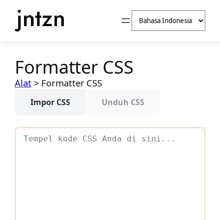
Lewati
Pilih
ke
sebuah
konten
bahasa
Formatter CSS
Alat
>
Formatter CSS
Impor CSS
Unduh CSS