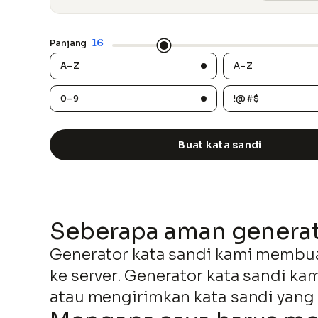
16
Panjang
A–Z
A–Z
0–9
!@#$
Buat kata sandi
Seberapa aman generato
Generator kata sandi kami membua
ke server. Generator kata sandi 
atau mengirimkan kata sandi yang