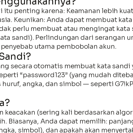
enggunakannya?
tu penting karena: Keamanan lebih kuat: 
sia. Keunikan: Anda dapat membuat kata 
tidak perlu membuat atau mengingat kata 
ata sandi). Perlindungan dari serangan 
tu penyebab utama pembobolan akun.
 Sandi?
yang secara otomatis membuat kata sandi 
perti “password123” (yang mudah ditebak
uruf, angka, dan simbol — seperti G7!kP
a?
 keacakan (sering kali berdasarkan algo
ih. Biasanya, Anda dapat memilih: panjang 
, angka, simbol), dan apakah akan menyer