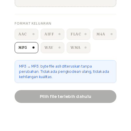
FORMAT KELUARAN
AAC
AIFF
FLAC
M4A
MP3
WAV
WMA
MP3 → MP3: byte file asli diteruskan tanpa
perubahan. Tidak ada pengkodean ulang, tidak ada
kehilangan kualitas.
Pilih file terlebih dahulu
UNDUH