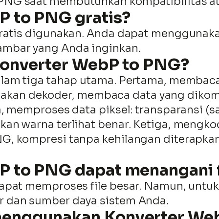
G saat membutuhkan kompatibilitas atau
 to PNG gratis?
ratis digunakan. Anda dapat menggunak
mbar yang Anda inginkan.
Konverter WebP to PNG?
lam tiga tahap utama. Pertama, membaca
n dekoder, membaca data yang dikomp
 memproses data piksel: transparansi (sal
an warna terlihat benar. Ketiga, mengkod
 kompresi tanpa kehilangan diterapkan, d
 to PNG dapat menangani f
pat memproses file besar. Namun, untuk f
 dan sumber daya sistem Anda.
menggunakan Konverter We