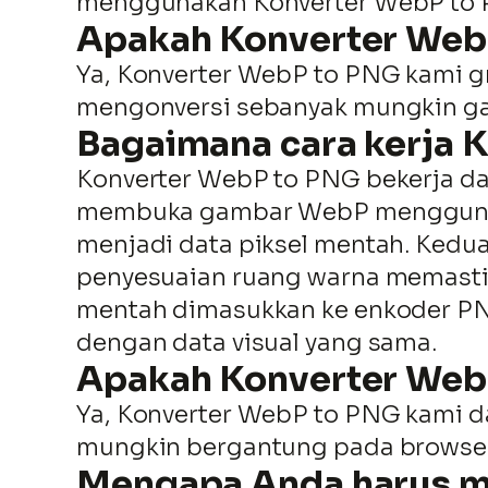
menggunakan Konverter WebP to PN
Apakah Konverter WebP
Ya, Konverter WebP to PNG kami g
mengonversi sebanyak mungkin ga
Bagaimana cara kerja 
Konverter WebP to PNG bekerja da
membuka gambar WebP menggunaka
menjadi data piksel mentah. Kedua,
penyesuaian ruang warna memastik
mentah dimasukkan ke enkoder PNG,
dengan data visual yang sama.
Apakah Konverter WebP
Ya, Konverter WebP to PNG kami da
mungkin bergantung pada browser
Mengapa Anda harus 