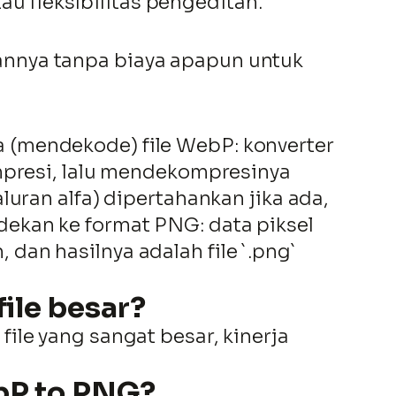
 fleksibilitas pengeditan.
annya tanpa biaya apapun untuk
 (mendekode) file WebP: konverter
resi, lalu mendekompresinya
uran alfa) dipertahankan jika ada,
ekan ke format PNG: data piksel
an hasilnya adalah file `.png`
ile besar?
ile yang sangat besar, kinerja
bP to PNG?