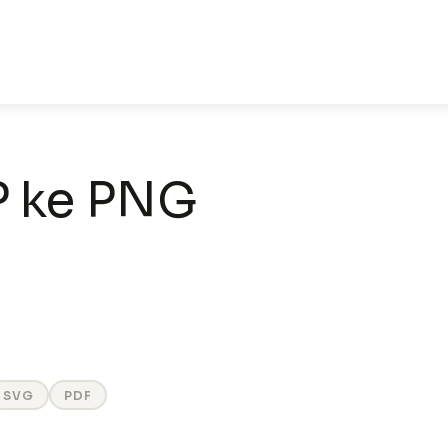
P ke PNG
SVG
PDF