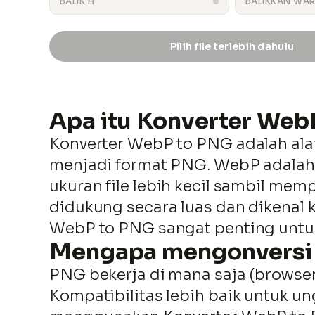
BALIK H
BALIKKAN WA
Pilih file terlebih dahulu
output.png
Apa itu Konverter Web
Konverter WebP to PNG adalah ala
menjadi format PNG. WebP adala
ukuran file lebih kecil sambil me
didukung secara luas dan dikenal 
WebP to PNG sangat penting untuk
Mengapa mengonversi
PNG bekerja di mana saja (browser 
Kompatibilitas lebih baik untuk 