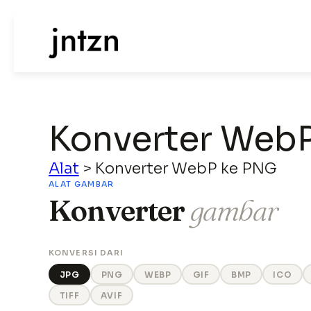
Konverter Web
Alat
>
Konverter WebP ke PNG
ALAT GAMBAR
Konverter
gambar
KONVERSI DARI
JPG
PNG
WEBP
GIF
BMP
ICO
TIFF
AVIF