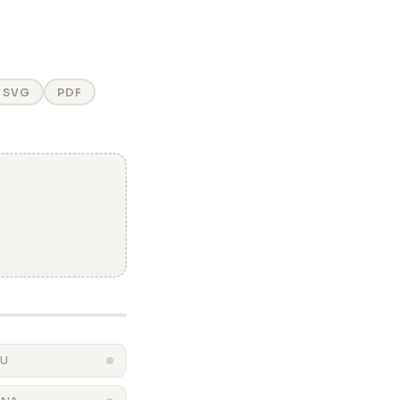
SVG
PDF
BU