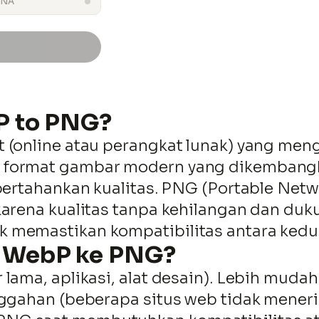
RNA
UNDUH
Lewati
P to PNG?
ke
t (online atau perangkat lunak) yang me
konten
h format gambar modern yang dikembang
mpertahankan kualitas. PNG (Portable Net
karena kualitas tanpa kehilangan dan duk
 memastikan kompatibilitas antara kedua
 WebP ke PNG?
lama, aplikasi, alat desain). Lebih mudah 
unggahan (beberapa situs web tidak mene