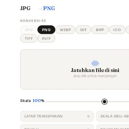
→
JPG
PNG
KONVERSI KE
JPG
PNG
WEBP
GIF
BMP
ICO
TIFF
AVIF
Jatuhkan file di sini
atau klik untuk menjelajah
100
Skala
%
LATAR TRANSPARAN
SKALA ABU-A