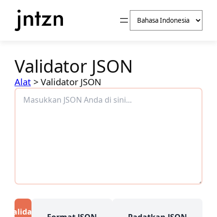
Lewati
Pilih
ke
sebuah
konten
bahasa
Validator JSON
Alat
>
Validator JSON
Validasi
Format JSON
Padatkan JSON