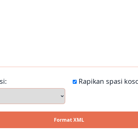
si:
Rapikan spasi kos
Format XML