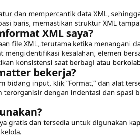
atur dan mempercantik data XML, sehingga
pasi baris, memastikan struktur XML tampak
mformat XML saya?
n file XML, terutama ketika menangani dat
engidentifikasi kesalahan, elemen bers
kan konsistensi saat berbagi atau berkol
matter bekerja?
bidang input, klik “Format,” dan alat ter
n terorganisir dengan indentasi dan spasi 
igunakan?
ya gratis dan tersedia untuk digunakan k
kelola.