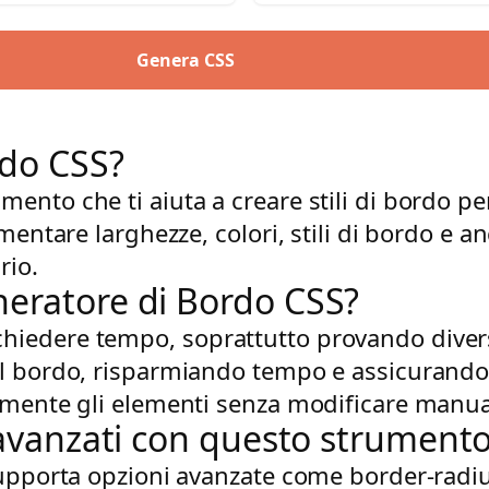
Genera CSS
rdo CSS?
ento che ti aiuta a creare stili di bordo pe
imentare larghezze, colori, stili di bordo e
rio.
neratore di Bordo CSS?
iedere tempo, soprattutto provando diversi 
l bordo, risparmiando tempo e assicurando p
damente gli elementi senza modificare manua
o avanzati con questo strument
supporta opzioni avanzate come border-radi