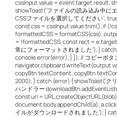
cssInput.value = event.target.re
showToast(‘ファイルの読み込み中にエラーが発生しま
CSSファイルを選択してください’, true); } }
const css = cssInput.value.trim(); i
formattedCSS = formatCSS(css); outpu
= !formattedCSS; const rect = e.targe
常にフォーマットされました’); } catch (
console.error(error); } }); // コピーボタ
navigator.clipboard.writeText(ou
copyBtn.textContent; copyBtn.textCo
2000); } catch (error) { sh
ハンドラー downloadBtn.addEventListener(‘cl
const url = URL.createObjectURL(blob);
document.body.appendChild(a); a.cli
イルがダウンロードされました’); } catch