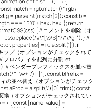
; animation.onfinish = () => {
nst match = rgb.match(/^rgb\
onst g = parseInt(match[2]); const b =
h === 1 ? ‘0’ + hex : hex; }; return
n formatCSS(css) { // コメントを削除（オ
ce(/\/\*[\s\S]*?\*\//g, ”); } //
r, properties] = rule.split(‘{‘); if
; // 空のルールをスキップ（オプションがチェックされて
rn ”; } // プロパティを配列に分割 let
=> prop.trim()); // ベンダープレフィックスを並べ替
tch(/^-\w+-/) || [”]; const bPrefix =
; }); } // プロパティの並べ替え（オプションがチェック
aProp = a.split(‘:’)[0].trim(); const
; } // RGBをHEXに変換（オプションがチェックされてい
=> { const [name, value] =