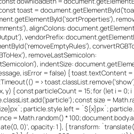
const downloadBtn = document.getElementByI
t’); const toast = document.getElement
cument.getElementById(‘sortProperties’), re
ents’), alignColons: document.getElementB
put’), vendorPrefix: document.getElementBy
entById(‘removeEmptyRules’), convertRGBT
ToHex’), removeLastSemicolon:
Semicolon’), indentSize: document.getEle
isError = false) { toast.textContent = mes
’); setTimeout(() => toast.classList.remo
 const particleCount = 15; for (let i = 0; i <
classList.add('particle'); const size = Math.ra
ize}px`; particle.style.left = `${x}px`; particl
tance = Math.random() * 100; document.body.a
late(0, 0)', opacity: 1 }, { transform: `transla