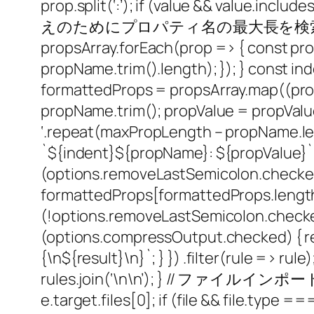
prop.split(‘:’); if (value && value.inclu
えのためにプロパティ名の最大長を検索 let maxProp
propsArray.forEach(prop => { const pr
propName.trim().length); }); } cons
formattedProps = propsArray.map((prop,
propName.trim(); propValue = propValue 
‘.repeat(maxPropLength – propName.len
`${indent}${propName}: ${pr
(options.removeLastSemicolon.checked
formattedProps[formattedProps.length –
(!options.removeLastSemicolon.che
(options.compressOutput.checked) { retu
{\n${result}\n}`; } }) .filter(rule =>
rules.join(‘\n\n’); } // ファイルインポートハ
e.target.files[0]; if (file && file.type 