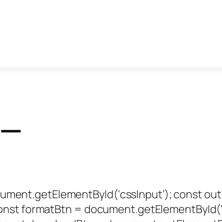
ター
ent.getElementById(‘cssInput’); const out
onst formatBtn = document.getElementById(‘