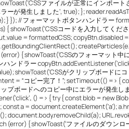
sult; showToast(‘CSSファイルが正常にインポートされまし
した’, true); }; reader.readAsText(fi
); // フォーマットボタンハンドラー formatBtn.addE
f (!css) { showToast(‘CSSコードを入力してください’, t
t.value = formattedCSS; copyBtn.disabled 
t.getBoundingClientRect(); createParticles(
error) { showToast(‘CSSのフォーマット
ンハンドラー copyBtn.addEventListener(‘click’, a
tput.value); showToast(‘CSSがクリップボードに
ntent = “コピー完了！”; setTimeout(() => { copyB
owToast(‘クリップボードへのコピー中にエラーが発生しました
ick’, () => { try { const blob = new Blob([ou
 const a = document.createElement(‘a’); a.hre
ck(); document.body.removeChild(a); URL.re
 (error) { showToast(‘ファイルのダウン