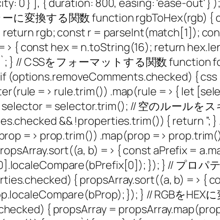
y: 0 } ], { duration: 800, easing: 'ease-out' } )
EXカラーに変換する関数 function rgbToHex(rgb) { co
h) return rgb; const r = parseInt(match[1]); c
 { const hex = n.toString(16); return hex.lengt
x(b)}`; } // CSSをフォーマットする関数 functio
oveComments.checked) { css = css.repla
rule => rule.trim()) .map(rule => { let [selecto
レクタの整理 selector = selector.trim()
s.checked && !properties.trim()) { retu
 .filter(prop => prop.trim()) .map(prop 
opsArray.sort((a, b) => { const aPrefix = a.ma
 aPrefix[0].localeCompare(bPrefix[0])
hecked) { propsArray.sort((a, b) => { const 
return aProp.localeCompare(bProp); })
cked) { propsArray = propsArray.map(prop 