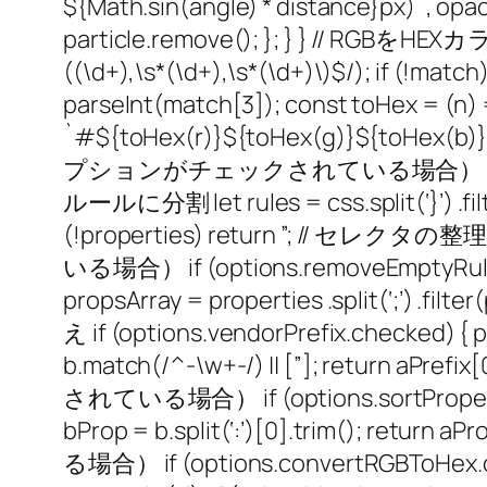
${Math.sin(angle) * distance}px)`, opacit
particle.remove(); }; } } // RGBをH
((\d+),\s*(\d+),\s*(\d+)\)$/); if (!matc
parseInt(match[3]); const toHex = (n) =>
`#${toHex(r)}${toHex(g)}${toHe
プションがチェックされている場合） if (options.rem
ルールに分割 let rules = css.split(‘}’) .filter(
(!properties) return ”; // セ
いる場合） if (options.removeEmptyRule
propsArray = properties .split(‘;’)
え if (options.vendorPrefix.checked) { pr
b.match(/^-\w+-/) || [”]; return
されている場合） if (options.sortProperties.c
bProp = b.split(‘:’)[0].trim(); 
る場合） if (options.convertRGBToHex.che