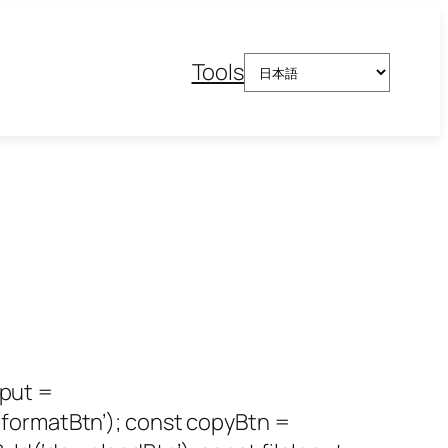
言
Tools
語
を
選
択
put =
formatBtn’); const copyBtn =