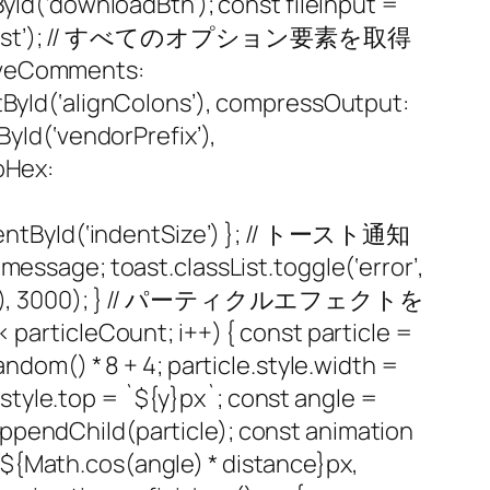
d(‘downloadBtn’); const fileInput =
ById(‘toast’); // すべてのオプション要素を取得
moveComments:
yId(‘alignColons’), compressOutput:
Id(‘vendorPrefix’),
oHex:
mentById(‘indentSize’) }; // トースト通知
sage; toast.classList.toggle(‘error’,
ve(‘show’), 3000); } // パーティクルエフェクトを
 particleCount; i++) { const particle =
ndom() * 8 + 4; particle.style.width =
e.style.top = `${y}px`; const angle =
ppendChild(particle); const animation
te(${Math.cos(angle) * distance}px,