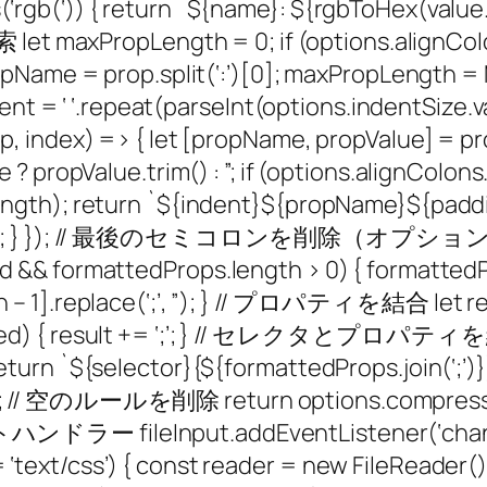
des(‘rgb(‘)) { return `${name}: ${rgbToHex(valu
Length = 0; if (options.alignColon
opName = prop.split(‘:’)[0]; maxPropLength
t indent = ‘ ‘.repeat(parseInt(options.ind
 index) => { let [propName, propValue] = pro
? propValue.trim() : ”; if (options.alignColon
gth); return `${indent}${propName}${padding
opValue}`; } }); // 最後のセミコロンを削除
 && formattedProps.length > 0) { formattedP
 1].replace(‘;’, ”); } // プロパティを結合 let resul
cked) { result += ‘;’; } // セレクタとプロパティ
rn `${selector}{${formattedProps.join(‘;’)}}`
 rule); // 空のルールを削除 return options.compressO
ンドラー fileInput.addEventListener(‘change’,
=== ‘text/css’) { const reader = new FileReader