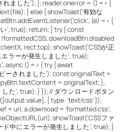
た’); }; reader.onerror = () => {
le); } else { showToast(‘有効な
ventListener(‘click’, (e) => {
rue); return; } try { const
= !formattedCSS; downloadBtn.disabled
e.clientX, rect.top); showToast(‘CSSが正
中にエラーが発生しました’, true);
sync () => { try { await
コピーされました’); const originalText =
tn.textContent = originalText; },
’, true); } }); // ダウンロードボタン
tput.value], { type: ‘text/css’ });
f = url; a.download = ‘formatted.css’;
vokeObjectURL(url); showToast(‘CSSファ
ロード中にエラーが発生しました’, true); }