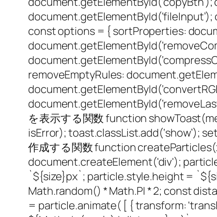
document.getElementById(‘copyBtn’); 
document.getElementById(‘fileInpu
const options = { sortProperties: do
document.getElementById(‘removeComm
document.getElementById(‘compressOut
removeEmptyRules: document.getElem
document.getElementById(‘convertRGB
document.getElementById(‘removeLast
を表示する関数 function showToast(message, 
isError); toast.classList.add(‘show
作成する関数 function createParticles(x, y) {
document.createElement('div'); particle.
`${size}px`; particle.style.height = `${s
Math.random() * Math.PI * 2; const dis
= particle.animate( [ { transform: 'trans