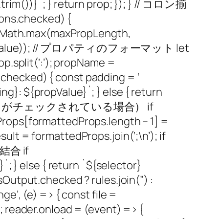
e.trim())}`; } return prop; }); } // コロン揃
s.checked) {
 = Math.max(maxPropLength,
entSize.value)); // プロパティのフォーマット let
p.split(‘:’); propName =
s.checked) { const padding = ‘
}: ${propValue}`; } else { return
（オプションがチェックされている場合） if
rops[formattedProps.length – 1] =
t = formattedProps.join(‘;\n’); if
を結合 if
; } else { return `${selector}
utput.checked ? rules.join(”) :
 (e) => { const file =
(); reader.onload = (event) => {