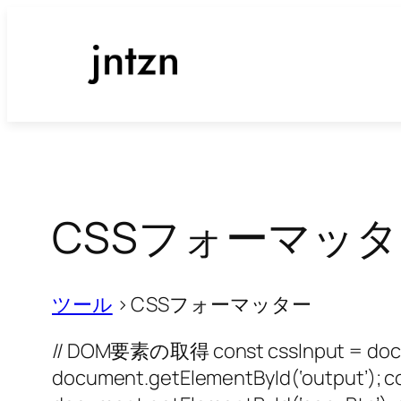
内
容
を
ス
キ
ッ
プ
CSSフォーマッ
ツール
>
CSSフォーマッター
// DOM要素の取得 const cssInput = docum
document.getElementById(‘output’); c