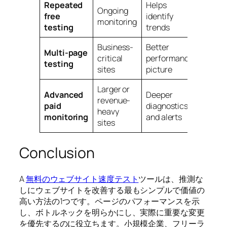
Repeated
Helps
Ongoing
Requir
free
identify
monitoring
consis
testing
trends
Business-
Better
Multi-page
Takes
critical
performance
testing
time
sites
picture
Larger or
Advanced
Deeper
revenue-
paid
diagnostics
Higher
heavy
monitoring
and alerts
sites
Conclusion
A
無料のウェブサイト速度テスト
ツールは、推測な
しにウェブサイトを改善する最もシンプルで価値の
高い方法の1つです。ページのパフォーマンスを示
し、ボトルネックを明らかにし、実際に重要な変更
を優先するのに役立ちます。小規模企業、フリーラ