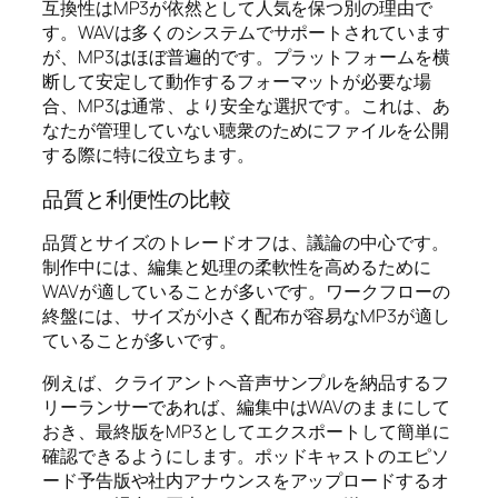
互換性はMP3が依然として人気を保つ別の理由で
す。WAVは多くのシステムでサポートされています
が、MP3はほぼ普遍的です。プラットフォームを横
断して安定して動作するフォーマットが必要な場
合、MP3は通常、より安全な選択です。これは、あ
なたが管理していない聴衆のためにファイルを公開
する際に特に役立ちます。
品質と利便性の比較
品質とサイズのトレードオフは、議論の中心です。
制作中には、編集と処理の柔軟性を高めるために
WAVが適していることが多いです。ワークフローの
終盤には、サイズが小さく配布が容易なMP3が適し
ていることが多いです。
例えば、クライアントへ音声サンプルを納品するフ
リーランサーであれば、編集中はWAVのままにして
おき、最終版をMP3としてエクスポートして簡単に
確認できるようにします。ポッドキャストのエピソ
ード予告版や社内アナウンスをアップロードするオ