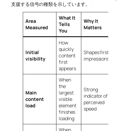
支援する信号の種類を示しています。
What It
Area
Why It
Tells
Measured
Matters
You
How
quickly
Initial
Shapes first
content
visibility
impressions
first
appears
When
the
Strong
Main
largest
indicator of
content
visible
perceived
load
element
speed
finishes
loading
When