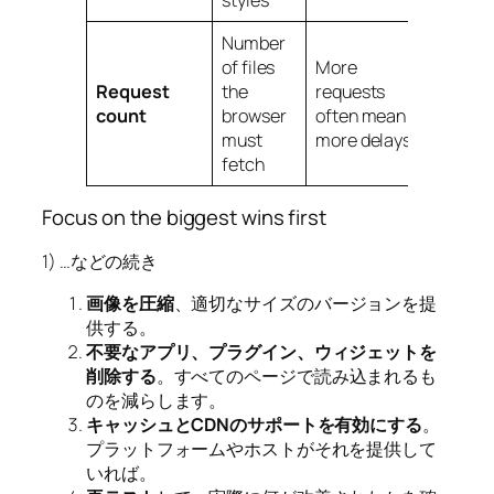
Number
of files
More
Request
the
requests
count
browser
often mean
must
more delays
fetch
Focus on the biggest wins first
1) …などの続き
画像を圧縮
、適切なサイズのバージョンを提
供する。
不要なアプリ、プラグイン、ウィジェットを
削除する
。すべてのページで読み込まれるも
のを減らします。
キャッシュとCDNのサポートを有効にする
。
プラットフォームやホストがそれを提供して
いれば。