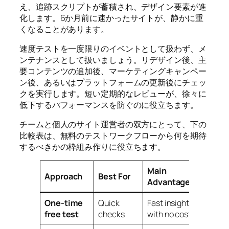
え、追跡スクリプトが蓄積され、デザイン要素が進
化します。6か月前に速かったサイトが、静かに重
くなることがあります。
速度テストを一度限りのイベントとして扱わず、メ
ンテナンスとして扱いましょう。リデザイン後、主
要コンテンツの追加後、マーケティングキャンペー
ン後、あるいはプラットフォームの更新後にチェッ
クを実行します。短い定期的なレビューが、徐々に
低下するパフォーマンスを防ぐのに役立ちます。
チームと個人のサイト運営者の双方にとって、下の
比較表は、無料のテストワークフローから何を期待
するべきかの枠組み作りに役立ちます。
Main
Main
Approach
Best For
Advantage
Limit
One-time
Quick
Fast insight
Limite
free test
checks
with no cost
contex