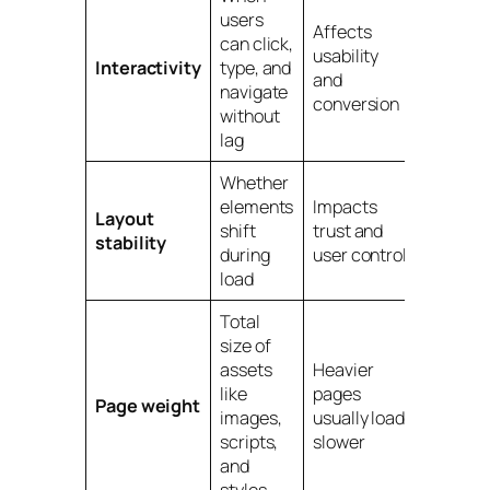
users
Affects
can click,
usability
Interactivity
type, and
and
navigate
conversion
without
lag
Whether
elements
Impacts
Layout
shift
trust and
stability
during
user control
load
Total
size of
assets
Heavier
like
pages
Page weight
images,
usually load
scripts,
slower
and
styles