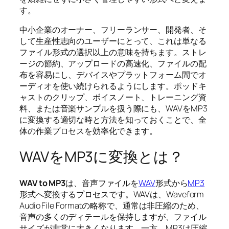
す。
中小企業のオーナー、フリーランサー、開発者、そ
して生産性志向のユーザーにとって、これは単なる
ファイル形式の選択以上の意味を持ちます。ストレ
ージの節約、アップロードの高速化、ファイルの配
布を容易にし、デバイスやプラットフォーム間でオ
ーディオを使い続けられるようにします。ポッドキ
ャストのクリップ、ボイスノート、トレーニング資
料、または音楽サンプルを扱う際にも、WAVをMP3
に変換する適切な時と方法を知っておくことで、全
体の作業プロセスを効率化できます。
WAVをMP3に変換とは？
WAV to MP3
は、音声ファイルを
WAV
形式から
MP3
形式へ変換するプロセスです。WAVは、Waveform
Audio File Formatの略称で、通常は非圧縮のため、
音声の多くのディテールを保持しますが、ファイル
サイズが非常に大きくなります。一方、MP3は圧縮