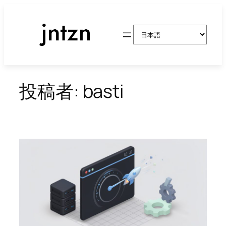
内
容
言
を
語
ス
を
キ
選
ッ
択
投稿者:
basti
プ