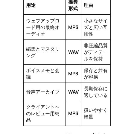
推奨
用途
理由
形式
ウェブアップロ
小さなサイ
ード用の最終オ
MP3
ズと広い互
ーディオ
換性
非圧縮品質
編集とマスタリ
WAV
がディテー
ング
ルを保持
ボイスメモと会
保存と共有
MP3
議
が容易
長期保存に
音声アーカイブ
WAV
適している
クライアントへ
扱いやすく
のレビュー用納
MP3
軽量
品