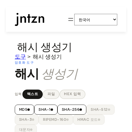
콘
Choose
텐
a
츠
language
로
바
해시 생성기
로
가
도구
>
해시 생성기
기
암호화 도구
해시
생성기
텍스트
파일
HEX 입력
입력
MD5
SHA-1
SHA-256
SHA-512
SHA-3
RIPEMD-160
HMAC 모드
대문자