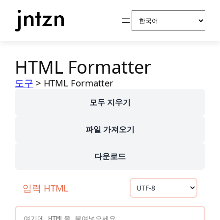
Choose a
콘
language
텐
츠
로
바
HTML Formatter
로
가
도구
>
HTML Formatter
기
모두 지우기
파일 가져오기
다운로드
입력 HTML