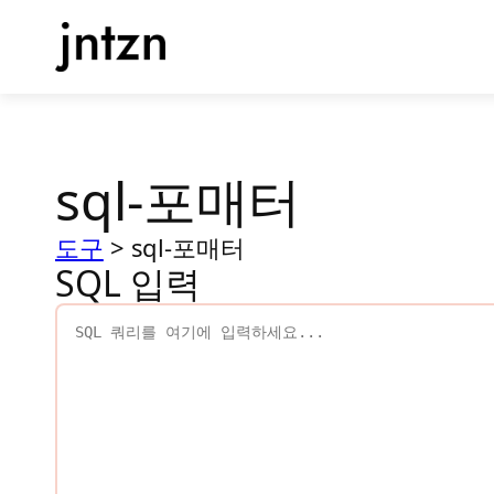
콘
텐
츠
로
바
로
sql-포매터
가
기
도구
>
sql-포매터
SQL 입력