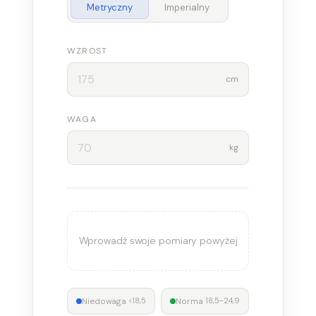
Metryczny
Imperialny
WZROST
cm
WAGA
kg
Wprowadź swoje pomiary powyżej
Niedowaga
Norma
<18,5
18,5–24,9