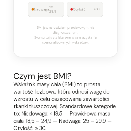
25–
Nadwaga
Otyłość
≥30
29,9
BMI jest narzędziem przesiewowym, nie
diagnostycznym.
Skonsultuj się z lekarzem w celu uzyskania
spersonalizowanych wskazówek.
Czym jest BMI?
Przejdź
Wskaźnik masy ciała (BMI) to prosta
do
wartość liczbowa, która odnosi wagę do
treści
wzrostu w celu oszacowania zawartości
tkanki tłuszczowej. Standardowe kategorie
to: Niedowaga: < 18,5 — Prawidłowa masa
ciała: 18,5 – 24,9 — Nadwaga: 25 – 29,9 —
Otyłość: ≥ 30.