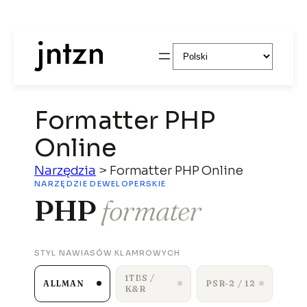
Przejdź
Wybierz
do
język
treści
Formatter PHP
Online
Narzędzia
>
Formatter PHP Online
NARZĘDZIE DEWELOPERSKIE
PHP
formater
STYL NAWIASÓW KLAMROWYCH
1TBS /
ALLMAN
PSR-2 / 12
K&R