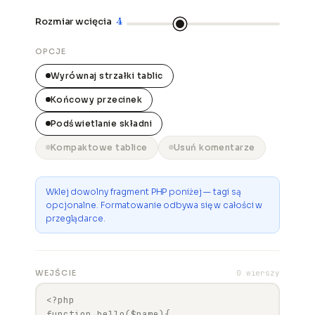
4
Rozmiar wcięcia
OPCJE
Wyrównaj strzałki tablic
Końcowy przecinek
Podświetlanie składni
Kompaktowe tablice
Usuń komentarze
Wklej dowolny fragment PHP poniżej — tagi są
opcjonalne. Formatowanie odbywa się w całości w
przeglądarce.
WEJŚCIE
0 wierszy