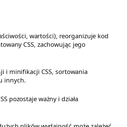
aściwości, wartości), reorganizuje kod
matowany CSS, zachowując jego
 i minifikacji CSS, sortowania
u innych.
SS pozostaje ważny i działa
 dużych plików wydajność może zależeć