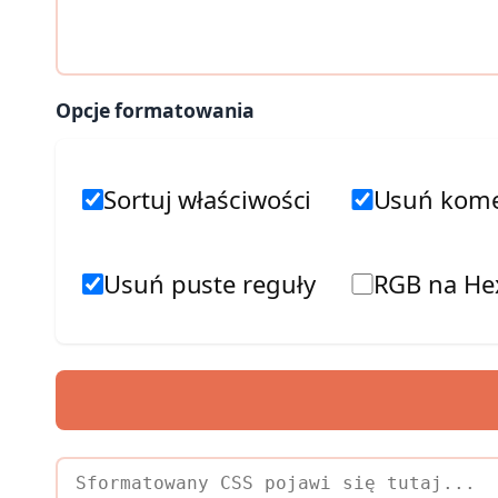
Opcje formatowania
Sortuj właściwości
Usuń kome
Usuń puste reguły
RGB na He