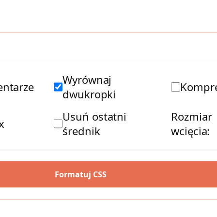
Wyrównaj
ntarze
Kompre
dwukropki
Usuń ostatni
Rozmiar
x
średnik
wcięcia:
Formatuj CSS