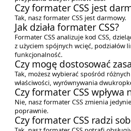
Czy formater CSS jest da
Tak, nasz formater CSS jest darmowy.
Jak działa formater CSS?
Formater CSS analizuje kod CSS, dzieląc
z użyciem spójnych wcięć, podziałów l
funkcjonalność.
Czy mogę dostosować zas
Tak, możesz wybierać spośród różnych 
właściwości, wyrównywania dwukropków
Czy formater CSS wpływa n
Nie, nasz formater CSS zmienia jedyni
poprawnie.
Czy formater CSS radzi sob
Tak, nasz formater CSS potrafi obsług