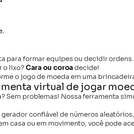
conteúdo
e.
ta para formar equipes ou decidir ordens.
 o lixo?
Cara ou coroa
decide!
orme o jogo de moeda em uma brincadeira
amenta virtual de jogar moe
ca? Sem problemas! Nossa ferramenta si
gerador confiável de números aleatórios,
a em casa ou em movimento, você pode ac