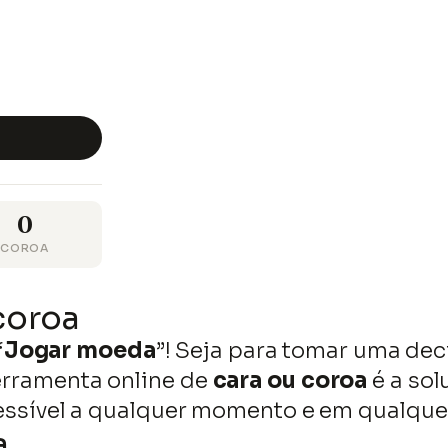
0
COROA
coroa
“
Jogar moeda
”! Seja para tomar uma de
ferramenta online de
cara ou coroa
é a sol
Pular
acessível a qualquer momento e em qualquer
para
a
o