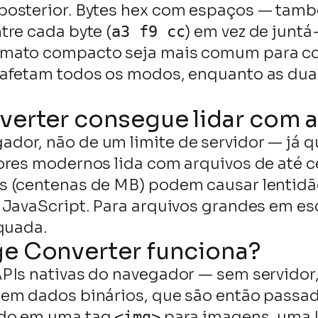
posterior. Bytes hex com espaços — tam
tre cada byte (
) em vez de juntá-
a3 f9 cc
mato compacto seja mais comum para cop
afetam todos os modos, enquanto as duas
verter consegue lidar com 
or, não de um limite de servidor — já q
dores modernos lida com arquivos de até
 (centenas de MB) podem causar lentidão
 JavaScript. Para arquivos grandes em e
quada.
e Converter funciona?
PIs nativas do navegador — sem servidor,
 em dados binários, que são então passa
do em uma tag
para imagens, uma
<img>