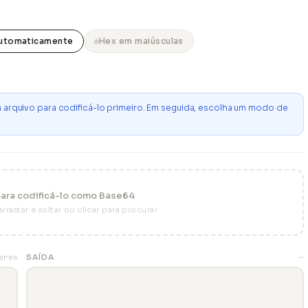
automaticamente
Hex em maiúsculas
um arquivo para codificá-lo primeiro. Em seguida, escolha um modo de
ara codificá-lo como Base64
rrastar e soltar ou clicar para procurar
eres
SAÍDA
—