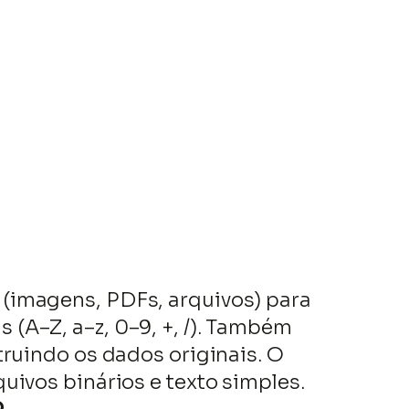
(imagens, PDFs, arquivos) para
(A–Z, a–z, 0–9, +, /). Também
truindo os dados originais. O
uivos binários e texto simples.