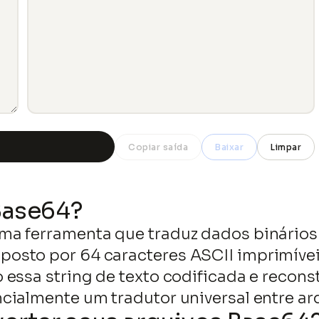
Copiar saída
Baixar
Limpar
Base64?
a ferramenta que traduz dados binários 
sto por 64 caracteres ASCII imprimíveis 
essa string de texto codificada e recons
ialmente um tradutor universal entre arq