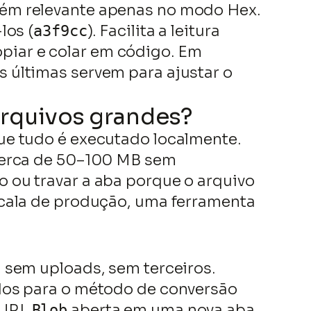
bém relevante apenas no modo Hex.
los (
). Facilita a leitura
a3f9cc
iar e colar em código. Em
 últimas servem para ajustar o
arquivos grandes?
ue tudo é executado localmente.
 cerca de 50–100 MB sem
 ou travar a aba porque o arquivo
scala de produção, uma ferramenta
 sem uploads, sem terceiros.
dos para o método de conversão
 URL
aberta em uma nova aba
Blob