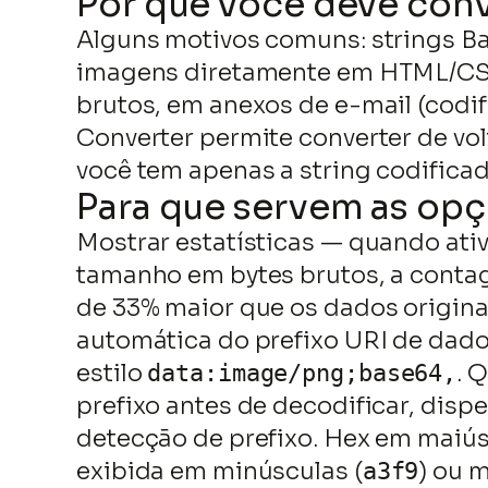
Por que você deve conv
Alguns motivos comuns: strings B
imagens diretamente em HTML/CSS
brutos, em anexos de e-mail (codi
Converter permite converter de vol
você tem apenas a string codificad
Para que servem as opç
Mostrar estatísticas — quando ati
tamanho em bytes brutos, a conta
de 33% maior que os dados origina
automática do prefixo URI de dad
estilo
. 
data:image/png;base64,
prefixo antes de decodificar, disp
detecção de prefixo. Hex em maiús
exibida em minúsculas (
) ou 
a3f9