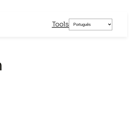
Escolha
Tools
um
idioma
m