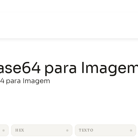
Pular
para
o
conteúdo
ase64 para Image
64 para Imagem
HEX
TEXTO