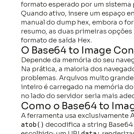
formato esperado por um sistema 
Quando ativo, insere um espaço en
manual do dump hex, embora o for
resumo, as duas primeiras opções 
formato de saída Hex.
O Base64 to Image Con
Depende da memória do seu navegad
Na prática, a maioria dos navega
problemas. Arquivos muito grandes
inteiro é carregado na memória do
no lado do servidor seria mais ade
Como o Base64 to Imag
A ferramenta usa exclusivamente A
decodifica a string Base64
atob()
escolhido: um URI
renderiza
data: