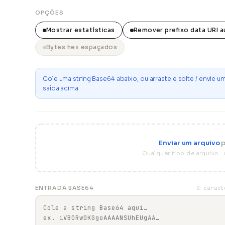
OPÇÕES
Mostrar estatísticas
Remover prefixo data URI 
Bytes hex espaçados
Cole uma string Base64 abaixo, ou arraste e solte / envie 
saída acima.
Enviar um arquivo
p
Qualquer tipo de arquivo · a
ENTRADA BASE64
0 caract