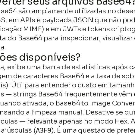
erter seus arquivos Base64
ase64 são amplamente utilizadas no dese
, em APIs e payloads JSON que não pode
ficação MIME) e em JWTs e tokens criptog
ta do Base64 para inspecionar, visualizar 
a.
ões disponíveis?
va, exibe uma barra de estatísticas após
gem de caracteres Base64 e a taxa de so
is). Útil para entender o custo em taman
os — strings Base64 frequentemente vêm
Quando ativada, o Base64 to Image Conve
ensando a limpeza manual. Desative se qu
culas — relevante apenas no modo Hex. Al
maiúsculas (
). É uma questão de pref
A3F9