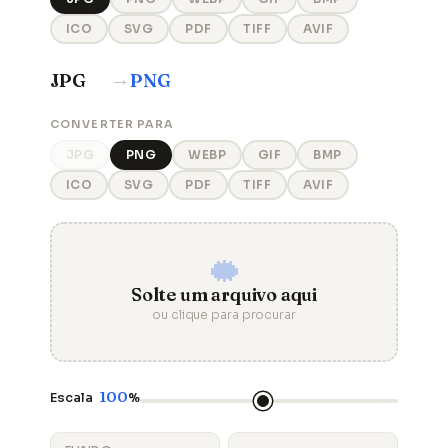
ICO
SVG
PDF
TIFF
AVIF
→
JPG
PNG
CONVERTER PARA
JPG
PNG
WEBP
GIF
BMP
ICO
SVG
PDF
TIFF
AVIF
Solte um arquivo aqui
ou clique para procurar
100
Escala
%