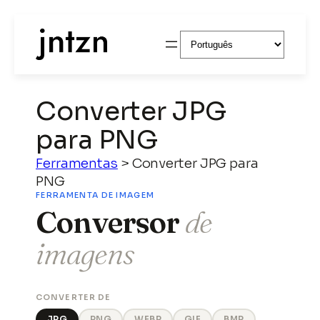
Escolha
um
idioma
Converter JPG
para PNG
Ferramentas
>
Converter JPG para
PNG
FERRAMENTA DE IMAGEM
Conversor
de
imagens
CONVERTER DE
JPG
PNG
WEBP
GIF
BMP