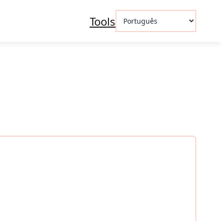
Escolha
Tools
um
idioma