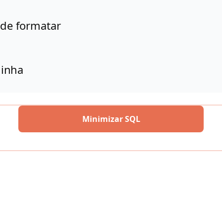
 de formatar
inha
Minimizar SQL