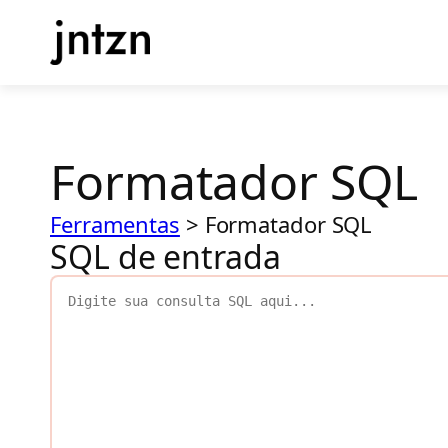
Pular
para
o
conteúdo
Formatador SQL
Ferramentas
>
Formatador SQL
SQL de entrada