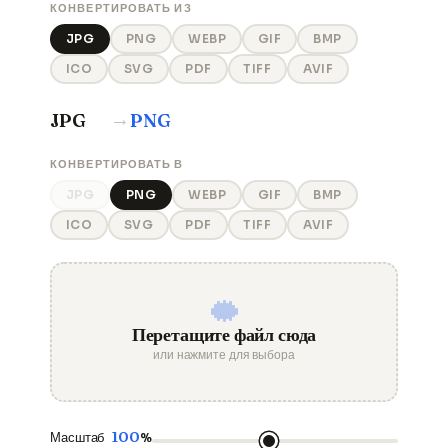
КОНВЕРТИРОВАТЬ ИЗ
JPG
PNG
WEBP
GIF
BMP
ICO
SVG
PDF
TIFF
AVIF
→
JPG
PNG
КОНВЕРТИРОВАТЬ В
JPG
PNG
WEBP
GIF
BMP
ICO
SVG
PDF
TIFF
AVIF
Перетащите файл сюда
или нажмите для выбора
100
Масштаб
%