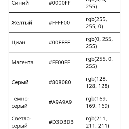
Синий
#0000FF
255)
rgb(255,
Жёлтый
#FFFF00
255, 0)
rgb(0, 255,
Циан
#00FFFF
255)
rgb(255, 0,
Магента
#FF00FF
255)
rgb(128,
Серый
#808080
128, 128)
Тёмно-
rgb(169,
#A9A9A9
серый
169, 169)
Светло-
rgb(211,
#D3D3D3
серый
211, 211)