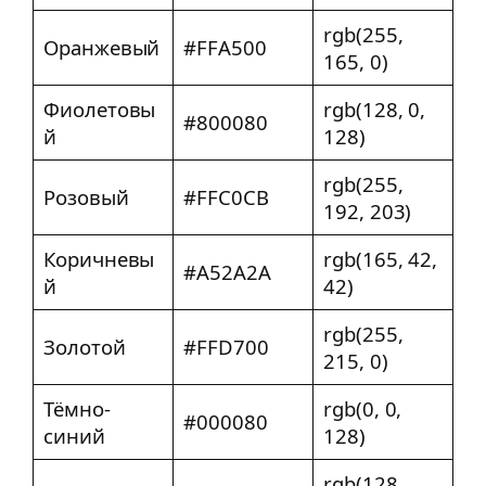
rgb(255,
Оранжевый
#FFA500
165, 0)
Фиолетовы
rgb(128, 0,
#800080
й
128)
rgb(255,
Розовый
#FFC0CB
192, 203)
Коричневы
rgb(165, 42,
#A52A2A
й
42)
rgb(255,
Золотой
#FFD700
215, 0)
Тёмно-
rgb(0, 0,
#000080
синий
128)
rgb(128,