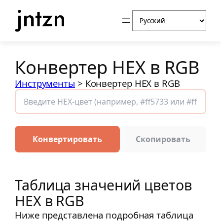
Перейти
Выбрать
к
язык
содержимому
Конвертер HEX в RGB
Инструменты
>
Конвертер HEX в RGB
Конвертировать
Скопировать
Таблица значений цветов
HEX в RGB
Ниже представлена подробная таблица