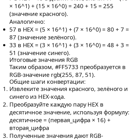
× 16^1) + (15 × 16^0) = 240 + 15 = 255
(значение красного).
Аналогично:
57 в HEX = (5 × 16^1) + (7 × 16^0) = 80 + 7 =
87 (значение зелёного).
33 в HEX = (3 × 16^1) + (3 × 16^0) = 48 + 3 =
51 (значение синего).
Итоговые значения RGB
Таким образом, #FF5733 преобразуется в
RGB-значение rgb(255, 87, 51).
Общие шаги конвертации:
Извлеките значения красного, зелёного и
синего из HEX-кода.
Преобразуйте каждую пару HEX в
десятичное значение, используя формулу:
десятичное = (первая_цифра × 16) +
вторая_цифра
Полученные значения дают RGB-