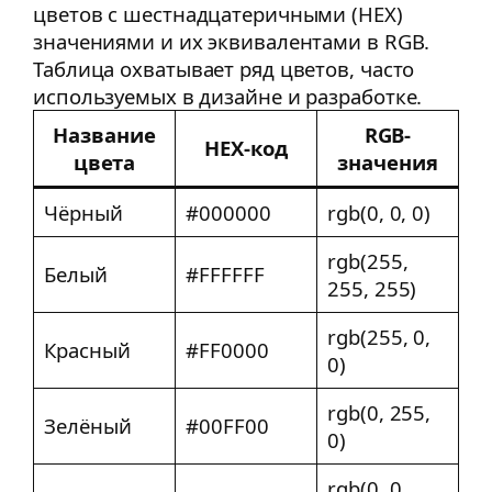
цветов с шестнадцатеричными (HEX)
значениями и их эквивалентами в RGB.
Таблица охватывает ряд цветов, часто
используемых в дизайне и разработке.
Название
RGB-
HEX-код
цвета
значения
Чёрный
#000000
rgb(0, 0, 0)
rgb(255,
Белый
#FFFFFF
255, 255)
rgb(255, 0,
Красный
#FF0000
0)
rgb(0, 255,
Зелёный
#00FF00
0)
rgb(0, 0,