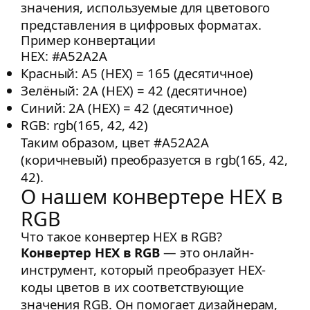
значения, используемые для цветового
представления в цифровых форматах.
Пример конвертации
HEX: #A52A2A
Красный: A5 (HEX) = 165 (десятичное)
Зелёный: 2A (HEX) = 42 (десятичное)
Синий: 2A (HEX) = 42 (десятичное)
RGB: rgb(165, 42, 42)
Таким образом, цвет #A52A2A
(коричневый) преобразуется в rgb(165, 42,
42).
О нашем конвертере HEX в
RGB
Что такое конвертер HEX в RGB?
Конвертер HEX в RGB
— это онлайн-
инструмент, который преобразует HEX-
коды цветов в их соответствующие
значения RGB. Он помогает дизайнерам,