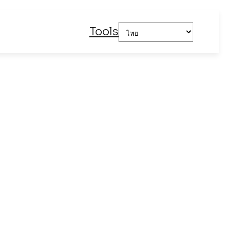
Choose
Tools
a
language