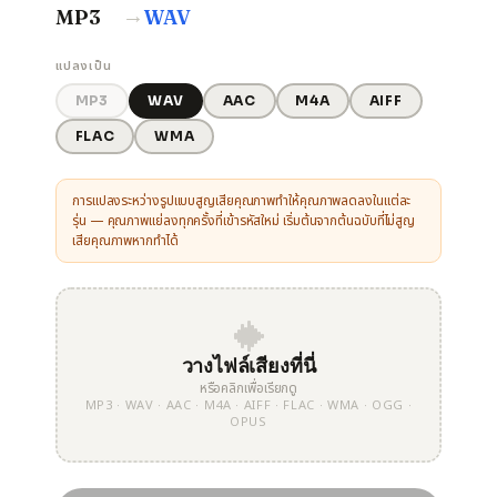
→
MP3
WAV
แปลงเป็น
MP3
WAV
AAC
M4A
AIFF
FLAC
WMA
การแปลงระหว่างรูปแบบสูญเสียคุณภาพทำให้คุณภาพลดลงในแต่ละ
รุ่น — คุณภาพแย่ลงทุกครั้งที่เข้ารหัสใหม่ เริ่มต้นจากต้นฉบับที่ไม่สูญ
เสียคุณภาพหากทำได้
วางไฟล์เสียงที่นี่
หรือคลิกเพื่อเรียกดู
MP3 · WAV · AAC · M4A · AIFF · FLAC · WMA · OGG ·
OPUS