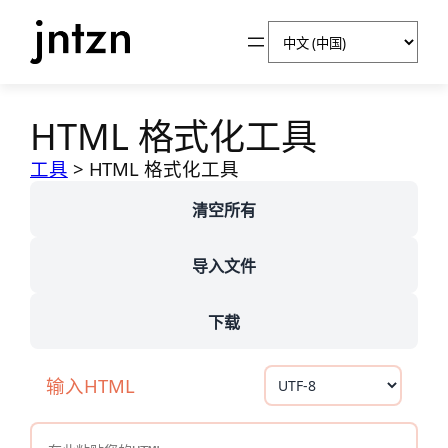
择
跳
语
至
言
内
容
HTML 格式化工具
工具
>
HTML 格式化工具
清空所有
导入文件
下载
输入HTML