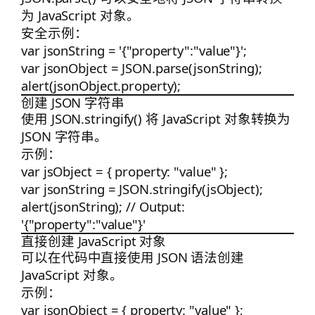
为 JavaScript 对象。
安全示例：
var jsonString = '{"property":"value"}';

var jsonObject = JSON.parse(jsonString);

创建 JSON 字符串
使用
JSON.stringify()
将 JavaScript 对象转换为
JSON 字符串。
示例：
var jsObject = { property: "value" };

var jsonString = JSON.stringify(jsObject);

alert(jsonString); // Output: 
直接创建 JavaScript 对象
可以在代码中直接使用 JSON 语法创建
JavaScript 对象。
示例：
var jsonObject = { property: "value" };
