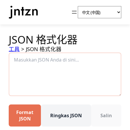
跳
选
至
择
内
语
容
言
JSON 格式化器
工具
>
JSON 格式化器
Format
Ringkas JSON
Salin
JSON