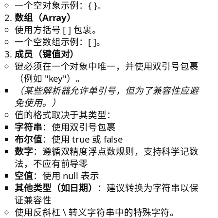
一个空对象示例：
{ }
。
数组（Array）
使用方括号
[ ]
包裹。
一个空数组示例：
[ ]
。
成员（键值对）
键必须在一个对象中唯一，并使用双引号包裹
（例如
"key"
）。
（某些解析器允许单引号，但为了兼容性应避
免使用。）
值的格式取决于其类型：
字符串
：使用双引号包裹
布尔值
：使用
true
或
false
数字
：遵循双精度浮点数规则，支持科学记数
法，不应有前导零
空值
：使用
null
表示
其他类型（如日期）
：建议转换为字符串以保
证兼容性
使用反斜杠
\
转义字符串中的特殊字符。