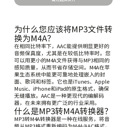
output.wav
下载
—
为什么您应该将MP3文件转
换为M4A？
在相同比特率下，AAC能提供明显更好的
音频保真度，尤其是在较低比特率时。您
可以用更小的M4A文件获得与MP3相同的
感知质量，从而节省存储空间。M4A在苹
果生态系统中能更可靠地处理嵌入的封
面、歌词和标签。它也是iTunes、Apple
Music、iPhone和iPad的原生格式，确保
无缝播放。AAC是一种更现代的编解码
跳
器，在未来拥有更广泛的行业采用。
至
什么是MP3转M4A转换器？
内
MP3转M4A转换器是一种在线服务，将音
容
频从MP3格式重新编码为M4A/AAC格式。