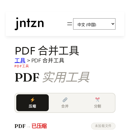
跳
选
至
择
内
语
容
言
PDF 合并工具
工具
>
PDF 合并工具
PDF工具
PDF
实用工具
压缩
合并
分割
→
PDF
已压缩
未加载文件