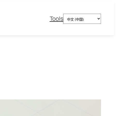
选
Tools
择
语
言