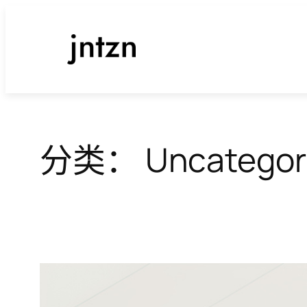
跳
至
内
容
分类：
Uncategor