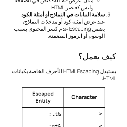
مثال: عرض
كنص في الصفحة
<div>
وليس كعنصر HTML.
سلامة البيانات في النماذج أو أمثلة الكود
عند عرض أمثلة كود أو مدخلات النماذج،
يضمن Escaping عدم كسر المحتوى بسبب
الوسوم أو الرموز المضمنة.
كيف يعمل؟
يستبدل HTML Escaping الأحرف الخاصة بكيانات
HTML:
Escaped
Character
Entity
&lt;
<
&gt;
>