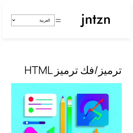
تخطى
إلى
اختر
المحتوى
لغة
ترميز/فك ترميز HTML