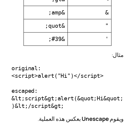
&amp;
&
&quot;
"
&#39;
'
مثال:
original: 

<script>alert("Hi")</script>

escaped:

&lt;script&gt;alert(&quot;Hi&quot;
)&lt;/script&gt;
ويقوم
Unescape
بعكس هذه العملية.