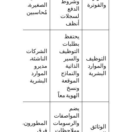
وشروط
والفوترة
الصغيرة،
الدفع
مُحاسبين
لسجلات
أنظف
يحتفظ
بطلبات
التوظيف
الشركات
التوظيف
والسير
الناشئة،
والموارد
الذاتية
مديرو
البشرية
والنماذج
الموارد
الموقعة
البشرية
ونسخ
الهوية معاً
يضم
المواصفات
والرسومات
المطورون،
الوثائق
وملاحظات
فرق