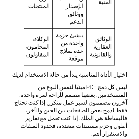
الفنية
الإصدار
المنتجات
ووثائق
الدعم
ينشئ حزمة
الوثائق
الوكلاء،
واحدة من
العقارية
المحامون،
عدة نماذج
والقانونية
المقاولون
موقعة
اختيار الأداة المناسبة يبدأ من حالة الاستخدام لديك
ليس كل دمج PDF مبنيًا لنفس النوع من
المستخدمين. بعضها مصمم للراحة لمرة واحدة.
آخرون مصممون لسير عمل متكرر. إذا كنت تحتاج
فقط لدمج بعض الصفحات بين الحين والآخر،
فالبساطة هي الملك. إذا كنت تعمل مع تقارير
أطول وحزم مستندات متعددة، فحدود الملفات
والاستقرار أهم.