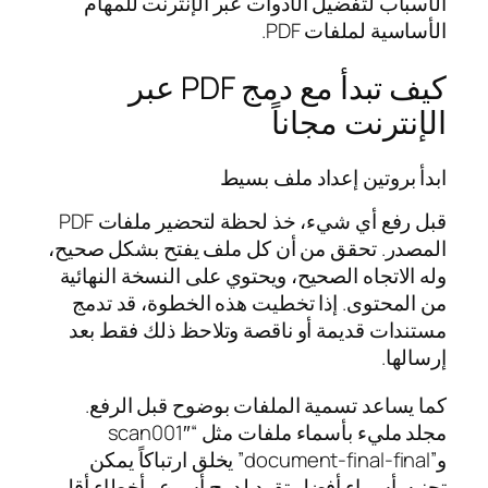
الأسباب لتفضيل الأدوات عبر الإنترنت للمهام
الأساسية لملفات PDF.
كيف تبدأ مع دمج PDF عبر
الإنترنت مجاناً
ابدأ بروتين إعداد ملف بسيط
قبل رفع أي شيء، خذ لحظة لتحضير ملفات PDF
المصدر. تحقق من أن كل ملف يفتح بشكل صحيح،
وله الاتجاه الصحيح، ويحتوي على النسخة النهائية
من المحتوى. إذا تخطيت هذه الخطوة، قد تدمج
مستندات قديمة أو ناقصة وتلاحظ ذلك فقط بعد
إرسالها.
كما يساعد تسمية الملفات بوضوح قبل الرفع.
مجلد مليء بأسماء ملفات مثل “scan001″
و”document-final-final” يخلق ارتباكاً يمكن
تجنبه. أسماء أفضل تقود لدمج أسرع وأخطاء أقل.