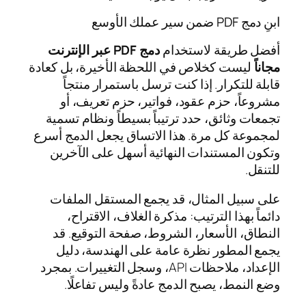
ابنِ دمج PDF ضمن سير عملك الأوسع
أفضل طريقة لاستخدام
دمج PDF عبر الإنترنت
مجاناً
ليست كخلاص في اللحظة الأخيرة، بل كعادة
قابلة للتكرار. إذا كنت ترسل باستمرار منتجاً
مشروعاً، حزم عقود، فواتير، حزم تعريف، أو
تجمعات وثائق، حدد ترتيباً بسيطاً ونظام تسمية
لمجموعة كل مرة. هذا الاتساق يجعل الدمج أسرع
وتكون المستندات النهائية أسهل على الآخرين
للتنقل.
على سبيل المثال، قد يجمع المستقل الملفات
دائماً بهذا الترتيب: مذكرة الغلاف، الاقتراح،
النطاق، الأسعار، الشروط، صفحة التوقيع. قد
يجمع المطور نظرة عامة على الهندسة، دليل
الإعداد، ملاحظات API، وسجل التغييرات. بمجرد
وضع النمط، يصبح الدمج عادةً وليس تفاعلًا.