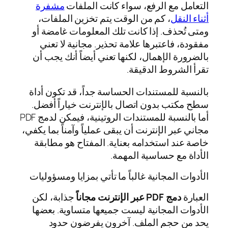
التعامل مع الرفع، سواء كانت الملفات
مشفرة
أثناء النقل
، كم من الوقت يتم تخزين الملفات،
ومتى تُحذف. إذا كانت تلك المعلومات غامضة أو
مفقودة، فاعتبرها علامة تحذير. مجانية لا تعني
بالضرورة الإهمال، لكنها تعني أيضاً أنك يجب أن
تقرأ الشروط الدقيقة.
بالنسبة للمستندات الحساسة جداً، قد تكون أداة
سطح مكتب بدون اتصال بالإنترنت خياراً أفضل.
أما بالنسبة للمستندات الروتينية، فيمكن لدمج PDF
مجاني عبر الإنترنت أن يبقى عملياً وآمناً بما يكفي،
خاصة عند استخدامه بعناية. المفتاح هو مطابقة
الأداة مع حساسية المهمة.
الأدوات المجانية غالباً ما تأتي بمزايا ومسؤوليات
العبارة
دمج PDF عبر الإنترنت مجاناً
جذابة، لكن
الأدوات المجانية ليست جميعها متساوية. بعضها
يحد من حجم الملف. آخرون يفرضون حدود