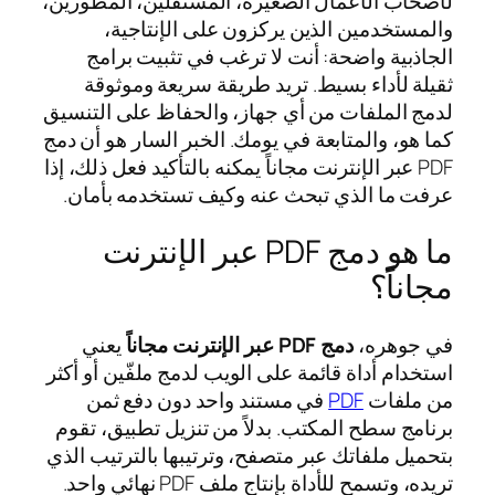
لأصحاب الأعمال الصغيرة، المستقلين، المطورين،
والمستخدمين الذين يركزون على الإنتاجية،
الجاذبية واضحة: أنت لا ترغب في تثبيت برامج
ثقيلة لأداء بسيط. تريد طريقة سريعة وموثوقة
لدمج الملفات من أي جهاز، والحفاظ على التنسيق
كما هو، والمتابعة في يومك. الخبر السار هو أن دمج
PDF عبر الإنترنت مجاناً يمكنه بالتأكيد فعل ذلك، إذا
عرفت ما الذي تبحث عنه وكيف تستخدمه بأمان.
ما هو دمج PDF عبر الإنترنت
مجاناً؟
في جوهره،
دمج PDF عبر الإنترنت مجاناً
يعني
استخدام أداة قائمة على الويب لدمج ملفّين أو أكثر
من ملفات
PDF
في مستند واحد دون دفع ثمن
برنامج سطح المكتب. بدلاً من تنزيل تطبيق، تقوم
بتحميل ملفاتك عبر متصفح، وترتيبها بالترتيب الذي
تريده، وتسمح للأداة بإنتاج ملف PDF نهائي واحد.