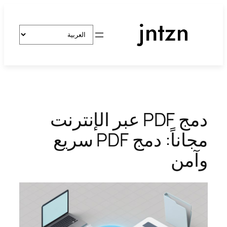
تخطى
إلى
اختر
المحتوى
لغة
دمج PDF عبر الإنترنت
مجاناً: دمج PDF سريع
وآمن