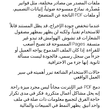
ملفات المصدر من مصادر مختلفة، مثل فواتير
مُصدَّرة، نماذج ممسوحة ضوئياً، إثباتات التصميم،
أو ملفات PDF الناتجة عن المتصفح.
عندما تنخفض جودة الإخراج، قد يظل المستند قابلاً
للاستخدام تقنياً، ولكنه لن يظهر بمظهر مصقول.
الشعارات قد تشوش. الهوامش قد تبدو غير
متسقة. Pages الممسوحة قد تصبح أصعب
للقراءة. إذا كان الملف المدموج يواجه العميل أو
جزءاً من سجل رسمي، فالجودة ليست مسألة
ثانوية. إنها جزء من الاحترافية.
حالات الاستخدام الشائعة تبرر أهميته في سير
العمل الواقعي
دمج PDF عبر الإنترنت مجاناً ليس مجرد ميزة راحة.
إنه يحل مشاكل أعمال متكررة. فكر في مدى تكرار
حاجة الفرق لتجميع معلومات ذات صلة في ملف
واحد أنيق. يظهر النمط في المبيعات والمالية