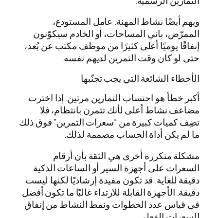
التمارين الرسمية.
ويهم أيضًا نشاط المهنة. عامل المستودع،
الممرّض، باني المساحات، أو الخادم سيكوّنون
إنفاقًا يوميًا أعلى كثيرًا من موظف مكتب عن بُعد،
حتى لو كان وقت التمرين لديهم نفسه.
الأخطاء الشائعة التي يجب تجنّبها
أكبر خطأ هو احتساب التمارين مرتين. إذا اخترت
مضاعف نشاط أعلى لأنك تتمرن بانتظام، فلا
تضِف كميات كبيرة من “سعرات التمرين” فوق ذلك
ما لم يكن أداة الحساب مصممة لذلك.
مشكلة متكررة أخرى هي الثقة بأن أرقام
السعرات على أجهزة السير أو الساعات الذكية
دقيقة للغاية. قد تكون مفيدة إرشاديًا لكنها ليست
دقيقة. الأجهزة القابلة للارتداء غالبًا ما تكون أفضل
في قياس عدد الخطوات ونمط النشاط من إنفاق
السعرات الفعلي.