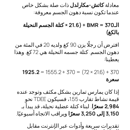
معادلة
كاتش‑مكارلدل
ذات صلة بشكل خاص
عندما تكون نسبة دهون الجسم معروفة:
الـBMR = 370 + (21.6 × كتلة الجسم النحيلة
بالكغ)
افترض أن رجلًا يزن 90 كغ ولديه 20 في المئة من
دهون الجسم. كتلة جسمه النحيلة هي 72 كغ. وهذا
يعطينا:
1925.2
370 + (21.6 × 72) = 370 + 1555.2 =
سعرة
إذا كان يمارس تمارين بشكل مكثف وتوجد عنده
قيمة نشاط تقارب 1.55، فسيكون TDEE نحو
2,984 سعرًا
. لبناء كتلة عضلية نحيلة، قد يبدأ بـ
3,150 إلى 3,250 سعرًا
ويراقب الاتجاه أسبوعيًا.
تقديرات سريعة وأدوات عبر الإنترنت مقابل