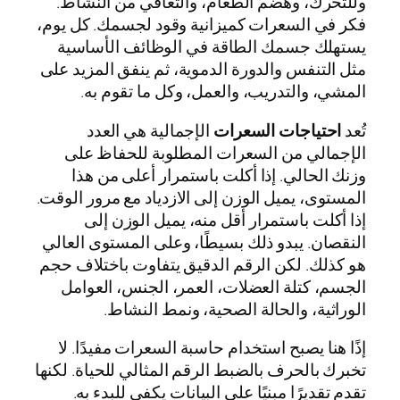
وللتحرك، وهضم الطعام، والتعافي من النشاط.
فكر في السعرات كميزانية وقود لجسمك. كل يوم،
يستهلك جسمك الطاقة في الوظائف الأساسية
مثل التنفس والدورة الدموية، ثم ينفق المزيد على
المشي، والتدريب، والعمل، وكل ما تقوم به.
تُعد
احتياجات السعرات
الإجمالية هي العدد
الإجمالي من السعرات المطلوبة للحفاظ على
وزنك الحالي. إذا أكلت باستمرار أعلى من هذا
المستوى، يميل الوزن إلى الازدياد مع مرور الوقت.
إذا أكلت باستمرار أقل منه، يميل الوزن إلى
النقصان. يبدو ذلك بسيطًا، وعلى المستوى العالي
هو كذلك. لكن الرقم الدقيق يتفاوت باختلاف حجم
الجسم، كتلة العضلات، العمر، الجنس، العوامل
الوراثية، والحالة الصحية، ونمط النشاط.
إذًا هنا يصبح استخدام حاسبة السعرات مفيدًا. لا
تخبرك بالحرف بالضبط الرقم المثالي للحياة. لكنها
تقدم تقديرًا مبنيًا على البيانات يكفي للبدء به.