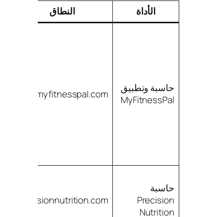
الأداة
النطاق
ا
فق
ال
حاسبة وتطبيق
تس
myfitnesspal.com
MyFitnessPal
ال
ال
ال
ال
حاسبة
ال
Precision
precisionnutrition.com
ال
Nutrition
إر