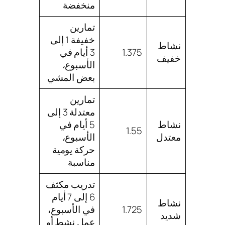
منخفضة
تمارين
خفيفة 1 إلى
نشاط
1.375
3 أيام في
خفيف
الأسبوع،
بعض المشي
تمارين
معتدلة 3 إلى
نشاط
5 أيام في
1.55
معتدل
الأسبوع،
حركة يومية
مناسبة
تدريب مكثف
6 إلى 7 أيام
نشاط
1.725
في الأسبوع،
شديد
عمل نشط أو