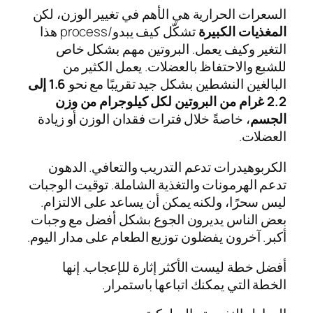
السعرات الحرارية هي الأهم في تغيير الوزن، لكن
المغذيات الكبيرة
تشكّل كيف يبدو/process هذا
التغير وكيف يعمل. البروتين مهم بشكل خاص
للشبع والاحتفاظ بالعضلات. يعمل الكثير من
البالغين النشطين بشكل جيد تقريبًا مع نحو
1.6 إلى
2.2 غرام من البروتين لكل كيلوجرام من وزن
الجسم
، خاصةً خلال فترات فقدان الوزن أو زيادة
العضلات.
الكربوهيدرات تدعم التدريب والتعافي. الدهون
تدعم الهرمونات والتغذية الشاملة. توقيت الوجبات
ليس سحرًا، ولكنه يمكن أن يساعد على الالتزام.
بعض الناس يديرون الجوع بشكل أفضل مع وجبات
أكبر. آخرون يفضلون توزيع الطعام على مدار اليوم.
أفضل خطة ليست الأكثر إثارة للإعجاب. إنها
الخطة التي يمكنك اتباعها باستمرار.