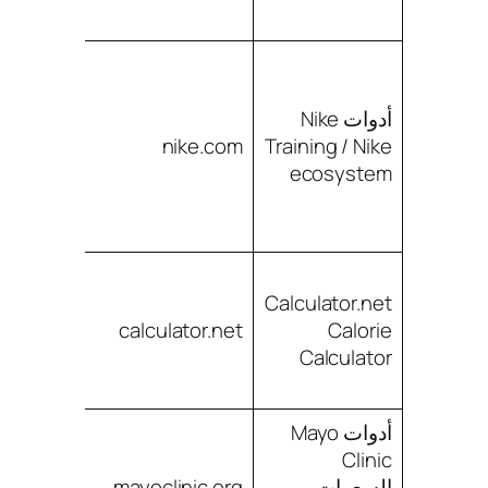
ال
ال
ال
أدوات Nike
ال
Training / Nike
nike.com
يج
ecosystem
ال
وا
بال
Calculator.net
تق
Calorie
calculator.net
سر
Calculator
ال
أدوات Mayo
مس
Clinic
مه
السعرات
mayoclinic.org
با