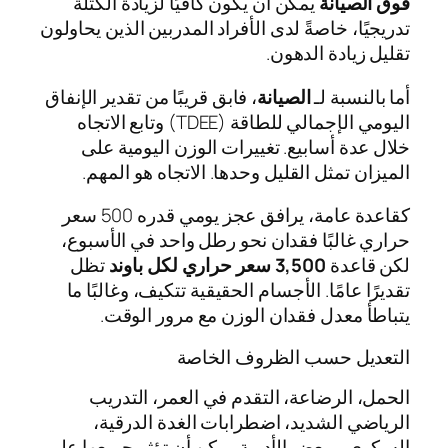
فوق الصيانة
يمكن أن يكون كافيًا لزيادة الكتلة
تدريجيًا، خاصةً لدى الأفراد المدربين الذين يحاولون
تقليل زيادة الدهون.
أما بالنسبة لـ
الصيانة
، فابق قريبًا من تقدير الإنفاق
اليومي الإجمالي للطاقة (TDEE) وتابع الاتجاه
خلال عدة أسابيع. تغييرات الوزن اليومية على
الميزان تمثل القليل وحدها. الاتجاه هو المهم.
كقاعدة عامة، يرافق عجز يومي قدره 500 سعر
حراري غالبًا فقدان نحو رطل واحد في الأسبوع،
لكن قاعدة
3,500 سعر حراري لكل باوند
تظل
تقديرًا عامًا. الأجسام الحقيقية تتكيف، وغالبًا ما
يتباطأ معدل فقدان الوزن مع مرور الوقت.
التعديل حسب الظروف الخاصة
الحمل، الرضاعة، التقدم في العمر، التدريب
الرياضي الشديد، اضطرابات الغدة الدرقية،
السكري، وبعض الأدوية يمكن أن تؤثر جميعها على