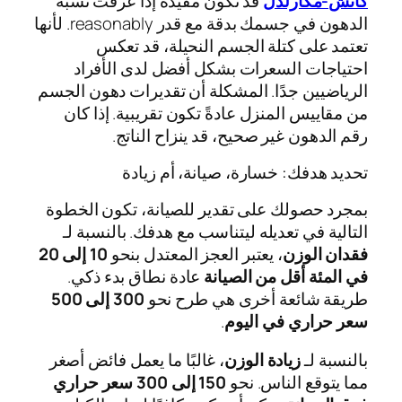
كاتش‑مكارلدل
قد تكون مفيدة إذا عرفت نسبة
الدهون في جسمك بدقة مع قدر reasonably. لأنها
تعتمد على كتلة الجسم النحيلة، قد تعكس
احتياجات السعرات بشكل أفضل لدى الأفراد
الرياضيين جدًا. المشكلة أن تقديرات دهون الجسم
من مقاييس المنزل عادةً تكون تقريبية. إذا كان
رقم الدهون غير صحيح، قد ينزاح الناتج.
تحديد هدفك: خسارة، صيانة، أم زيادة
بمجرد حصولك على تقدير للصيانة، تكون الخطوة
التالية في تعديله ليتناسب مع هدفك. بالنسبة لـ
فقدان الوزن
، يعتبر العجز المعتدل بنحو
10 إلى 20
في المئة أقل من الصيانة
عادة نطاق بدء ذكي.
طريقة شائعة أخرى هي طرح نحو
300 إلى 500
سعر حراري في اليوم
.
بالنسبة لـ
زيادة الوزن
، غالبًا ما يعمل فائض أصغر
مما يتوقع الناس. نحو
150 إلى 300 سعر حراري