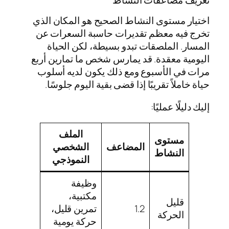
اختيار مستوى النشاط الصحيح هو المكان الذي
تخرج فيه معظم تقديرات حاسبة السعرات عن
المسار. الملصقات تبدو بسيطة، لكن الحياة
اليومية معقدة. قد يمارس شخص ما تمارين أربع
مرات في الأسبوع ومع ذلك يكون لديه أسلوب
حياة خاملاً تقريبًا إذا قضى بقية اليوم جلوسًا.
إليك دليلًا عمليًا:
الملف
مستوى
المضاعف
الشخصي
النشاط
النموذجي
وظيفة
مكتبية،
قليل
1.2
تمرين قليل،
الحركة
حركة يومية