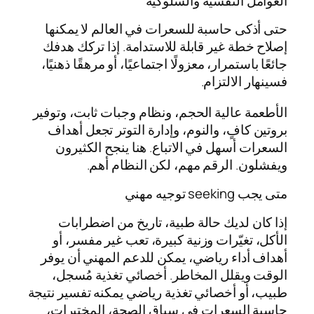
العوامل النفسية والسلوكية
حتى أذكى حاسبة للسعرات في العالم لا يمكنها
إصلاح خطة غير قابلة للاستدامة. إذا تركك هدفك
جائعًا باستمرار، معزولًا اجتماعيًا، أو مرهقًا ذهنيًا،
فسينهار الالتزام.
الأطعمة عالية الحجم، ونظام وجبات ثابت، وتوفير
بروتين كافٍ، والنوم، وإدارة التوتر تجعل أهداف
السعرات أسهل في الاتباع. هنا ينجح الكثيرون
ويفشلون. الرقم مهم، لكن النظام أهم.
متى يجب seeking توجيه مهني
إذا كان لديك حالة طبية، تاريخ من اضطرابات
الأكل، تغيّرات وزنية كبيرة، تعب غير مفسر، أو
أهداف أداء رياضي، يمكن للدعم المهني أن يوفر
الوقت ويقلل المخاطر. أخصائي تغذية مُسجل،
طبيب، أو أخصائي تغذية رياضي يمكنه تفسير نتيجة
حاسبة السعرات في سياق الصحة، المختبرات،