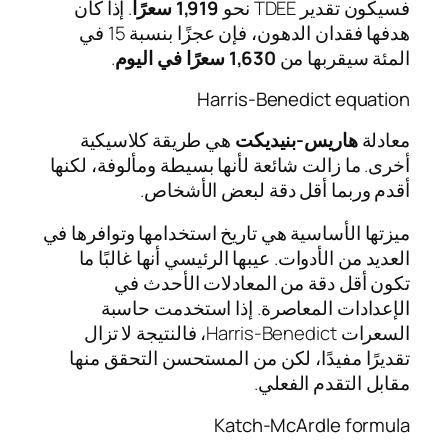
فسيكون تقدير TDEE نحو
1,919 سعرًا
. إذا كان
هدفها فقدان الدهون، فإن عجزًا بنسبة 15 في
المئة سيقربها من
1,630 سعرًا في اليوم
.
Harris-Benedict equation
معادلة
هاريس‑بنيديكت
هي طريقة كلاسيكية
أخرى. ما زالت شائعة لأنها بسيطة ومألوفة، لكنها
أقدم وربما أقل دقة لبعض الأشخاص.
ميزتها الأساسية هي تاريخ استخدامها وتوافرها في
العديد من الأدوات. عيبها الرئيسي أنها غالبًا ما
تكون أقل دقة من المعادلات الأحدث في
الإعدادات المعاصرة. إذا استخدمت حاسبة
السعرات Harris-Benedict، فالنتيجة لا تزال
تقديرًا مفيدًا، لكن من المستحسن التحقق منها
مقابل التقدم الفعلي.
Katch-McArdle formula