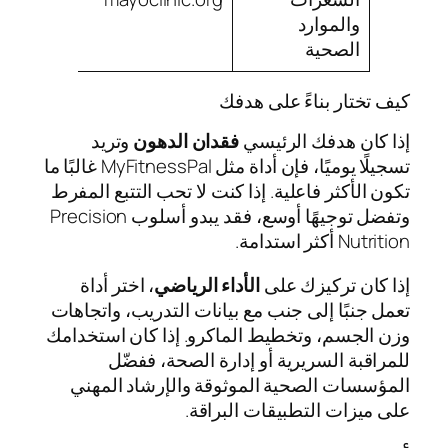
والموارد
يب
الصحية
سي
كيف تختار بناءً على هدفك
إذا كان هدفك الرئيسي
فقدان الدهون
وتريد
تسجيلًا يوميًا، فإن أداة مثل MyFitnessPal غالبًا ما
تكون الأكثر فاعلية. إذا كنت لا تحب التتبع المفرط
وتفضل توجيهًا أوسع، فقد يبدو أسلوب Precision
Nutrition أكثر استدامة.
إذا كان تركيزك على
الأداء الرياضي
، اختر أداة
تعمل جنبًا إلى جنب مع بيانات التدريب، واتجاهات
وزن الجسم، وتخطيط الماكرو. إذا كان استخدامك
للمراقبة السريرية أو إدارة الصحة، ففضّل
المؤسسات الصحية الموثوقة والإرشاد المهني
على ميزات التطبيقات البراقة.