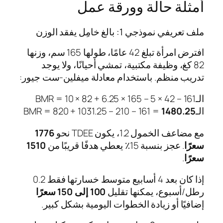
أمثلة حالة وورقة عمل
ملف تعريفي نموذجي 1: بالغ خامِل يفقد الوزن
افترض امرأة تبلغ 42 عامًا، طولها 165 سم، وزنها
82 كغ، وظيفة مكتبية، تمشي أحيانًا، ولا يوجد
تدريب منظم. باستخدام معادلة ميفلين‑ست جيور:
الـBMR = 10 × 82 + 6.25 × 165 – 5 × 42 – 161
الـBMR = 820 + 1031.25 – 210 – 161 =
1480.25
مع مضاعف الخمول 1.2، يكون TDEE نحو
1776
سعرًا
. عجز بنسبة 15٪ يعطي هدفًا قريبًا من
1510
سعرًا
.
إذا كان بعد 4 أسابيع متوسط خسارتها فقط 0.2
رطل/أسبوع، يمكنها تقليل
100 إلى 150 سعرًا
إضافيًا أو زيادة الخطوات اليومية بشكل كبير.