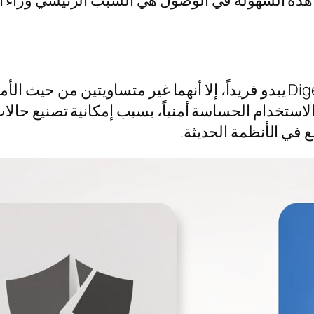
 هذه السهولة في الوصول هي السبب الرئيسي وراء الا
على الرغم من أن كلا الخوارزميتين تنتجان Digest يبدو فريداً، إلا أنهما غ