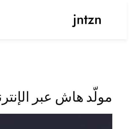
تخطى
إلى
المحتوى
مولّد هاش عبر الإنترنت – MD5 و