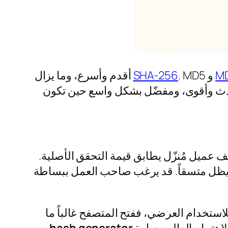
M
و
SHA-256
. MD5 أقدم وأسرع، وما يزال
عديد من الأنظمة القديمة، صفحات التحقق من الملفات، والوثائق التقنية. SHA-256 أحدث وأقوى، ومفضّل بشكل واسع حين تكون
 عميل مُنزّل يطابق قيمة التحقق الأصلية.
ل يظل متسقاً. قد يرغب صاحب العمل ببساطة
للاستخدام العرضي، ففتح المتصفح غالباً ما