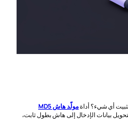
ثبيت أي شيء؟ أداة
مولّد هاش MD5
تحويل بيانات الإدخال إلى هاش بطول ثابت،