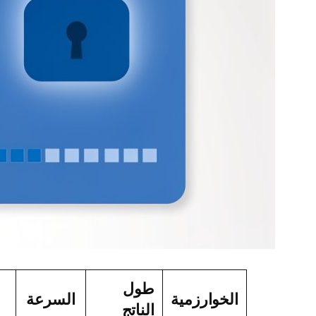
طول
الخوارزمية
السرعة
الناتج