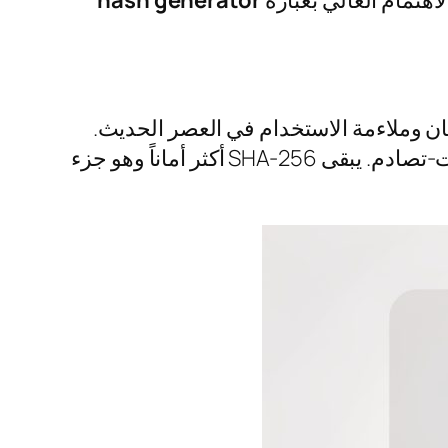
هتمام العالي بعبارة
hash generator
ير متساويتين من حيث الأمان وملاءمة الاستخدام في العصر الحديث.
لمجموعة حالات الاستخدام الحساسة أمنياً، بسبب إمكانية تصنيع حالات-تصادم. يبقى SHA-256 أكثر أماناً وهو جزء