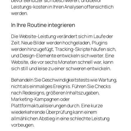
bevor Benutzer sich beschweren, und bevor
Leistungs-kosten in Ihren Analysen offensichtlich
werden.
In Ihre Routine integrieren
Die Website-Leistung verändert sich im Laufe der
Zeit. Neue Bilder werden hochgeladen, Plugins
werden hinzugefügt, Tracking-Skripte häufen sich,
und Design-Elemente entwickeln sich weiter. Eine
Website, die vor sechs Monaten schnell war, kann
sich still und leise zu einer schweren entwickeln.
Behandeln Sie Geschwindigkeitstests wie Wartung,
nicht als einmaliges Ereignis. Führen Sie Checks
nach Redesigns, größeren Inhaltszugaben,
Marketing-Kampagnen oder
Plattformaktualisierungen durch. Eine kurze
wiederkehrende Überprüfung kann einem
allmählichen Abstieg in eine schlechte Leistung
vorbeugen.