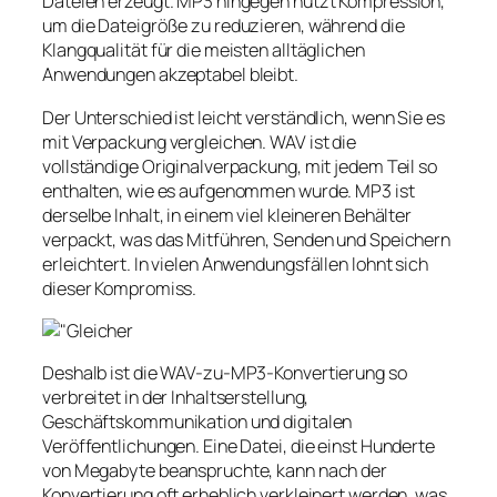
Dateien erzeugt. MP3 hingegen nutzt Kompression,
um die Dateigröße zu reduzieren, während die
Klangqualität für die meisten alltäglichen
Anwendungen akzeptabel bleibt.
Der Unterschied ist leicht verständlich, wenn Sie es
mit Verpackung vergleichen. WAV ist die
vollständige Originalverpackung, mit jedem Teil so
enthalten, wie es aufgenommen wurde. MP3 ist
derselbe Inhalt, in einem viel kleineren Behälter
verpackt, was das Mitführen, Senden und Speichern
erleichtert. In vielen Anwendungsfällen lohnt sich
dieser Kompromiss.
Deshalb ist die WAV-zu-MP3-Konvertierung so
verbreitet in der Inhaltserstellung,
Geschäftskommunikation und digitalen
Veröffentlichungen. Eine Datei, die einst Hunderte
von Megabyte beanspruchte, kann nach der
Konvertierung oft erheblich verkleinert werden, was