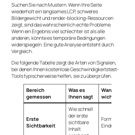
Suchen Sie nach Mustern. Wenn Ihre Seite
wiederholt ein langsames LCP, schweres
Bildergewicht und render-blocking-Ressourcen
zeigt, sind das wahrscheinlich echte Probleme.
Wenn ein Ergebnis viel schlechter ist als alle
anderen, könnte es temporäre Bedingungen
widerspiegeln. Eine gute Analyse entsteht durch
Vergleich.
Die folgende Tabelle zeigt die Arten von Signalen,
bei denen Ihnen kostenlose Geschwindigkeitstest-
Tools typischerweise helfen, sie zu überprüfen.
Bereich
Was es
Warum es
gemessen
Ihnen sagt
wichtig ist
Wie schnell
der erste
Erste
Formt den erst
sichtbare
Sichtbarkeit
Eindruck
Inhalt