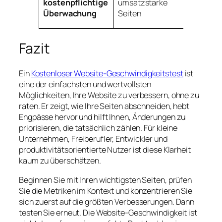
kostenpflichtige
umsatzstarke
und
Überwachung
Seiten
Warnun
Fazit
Ein
Kostenloser Website-Geschwindigkeitstest
ist
eine der einfachsten und wertvollsten
Möglichkeiten, Ihre Website zu verbessern, ohne zu
raten. Er zeigt, wie Ihre Seiten abschneiden, hebt
Engpässe hervor und hilft Ihnen, Änderungen zu
priorisieren, die tatsächlich zählen. Für kleine
Unternehmen, Freiberufler, Entwickler und
produktivitätsorientierte Nutzer ist diese Klarheit
kaum zu überschätzen.
Beginnen Sie mit Ihren wichtigsten Seiten, prüfen
Sie die Metriken im Kontext und konzentrieren Sie
sich zuerst auf die größten Verbesserungen. Dann
testen Sie erneut. Die Website-Geschwindigkeit ist