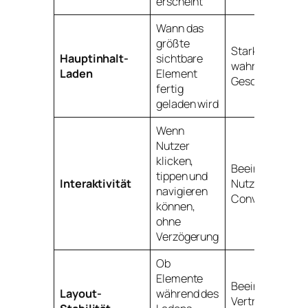
erscheint
Wann das
größte
Starkes Indiz fü
Hauptinhalt-
sichtbare
wahrgenomme
Laden
Element
Geschwindigkei
fertig
geladen wird
Wenn
Nutzer
klicken,
Beeinflusst
tippen und
Interaktivität
Nutzbarkeit un
navigieren
Conversions
können,
ohne
Verzögerung
Ob
Elemente
Beeinflusst
Layout-
während des
Vertrauen und