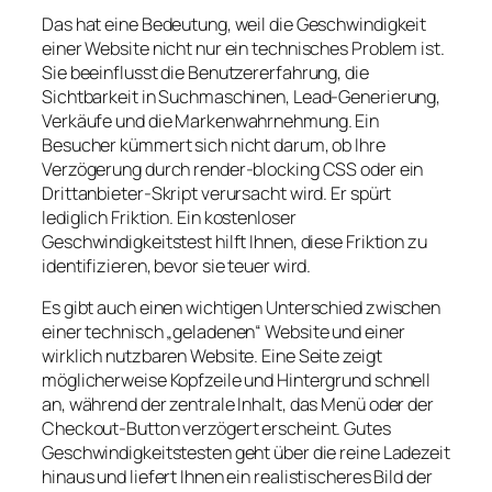
Das hat eine Bedeutung, weil die Geschwindigkeit
einer Website nicht nur ein technisches Problem ist.
Sie beeinflusst die Benutzererfahrung, die
Sichtbarkeit in Suchmaschinen, Lead-Generierung,
Verkäufe und die Markenwahrnehmung. Ein
Besucher kümmert sich nicht darum, ob Ihre
Verzögerung durch render-blocking CSS oder ein
Drittanbieter-Skript verursacht wird. Er spürt
lediglich Friktion. Ein kostenloser
Geschwindigkeitstest hilft Ihnen, diese Friktion zu
identifizieren, bevor sie teuer wird.
Es gibt auch einen wichtigen Unterschied zwischen
einer technisch „geladenen“ Website und einer
wirklich nutzbaren Website. Eine Seite zeigt
möglicherweise Kopfzeile und Hintergrund schnell
an, während der zentrale Inhalt, das Menü oder der
Checkout-Button verzögert erscheint. Gutes
Geschwindigkeitstesten geht über die reine Ladezeit
hinaus und liefert Ihnen ein realistischeres Bild der