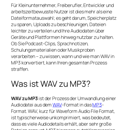
Für Kleinunternehmer, Freiberufler, Entwickler und
arbeitszeitbewusste Nutzer ist dies mehr als eine
Dateiformatauswahl; es geht darum, Speicherplatz
zu sparen, Uploads zu beschleunigen, Dateien
leichter zu verteilen und Ihre Audiodaten über
Geräte und Plattformen hinweg nutzbar zu halten.
Ob Sie Podcast-Clips, Sprachnotizen,
Schulungsmaterialien oder Musikproben
verarbeiten – zu wissen, wann und wie man WAV in
MP3 konvertiert, kann Ihren gesamten Prozess
straffen.
Was ist WAV zu MP3?
WAV zu MP3
ist der Prozess der Umwandlung einer
Audiodatei aus dem
WAV
-Format in das
MP3
-
Format. WAV, kurz für Waveform Audio File Format,
ist typischerweise unkomprimiert, was bedeutet,
dass es viele Audiodetails erhält, aber sehr große