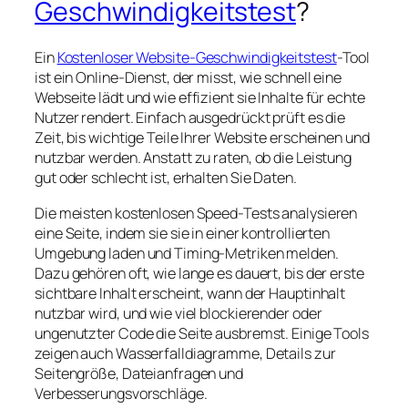
Geschwindigkeitstest
?
Ein
Kostenloser Website-Geschwindigkeitstest
-Tool
ist ein Online-Dienst, der misst, wie schnell eine
Webseite lädt und wie effizient sie Inhalte für echte
Nutzer rendert. Einfach ausgedrückt prüft es die
Zeit, bis wichtige Teile Ihrer Website erscheinen und
nutzbar werden. Anstatt zu raten, ob die Leistung
gut oder schlecht ist, erhalten Sie Daten.
Die meisten kostenlosen Speed-Tests analysieren
eine Seite, indem sie sie in einer kontrollierten
Umgebung laden und Timing-Metriken melden.
Dazu gehören oft, wie lange es dauert, bis der erste
sichtbare Inhalt erscheint, wann der Hauptinhalt
nutzbar wird, und wie viel blockierender oder
ungenutzter Code die Seite ausbremst. Einige Tools
zeigen auch Wasserfalldiagramme, Details zur
Seitengröße, Dateianfragen und
Verbesserungsvorschläge.