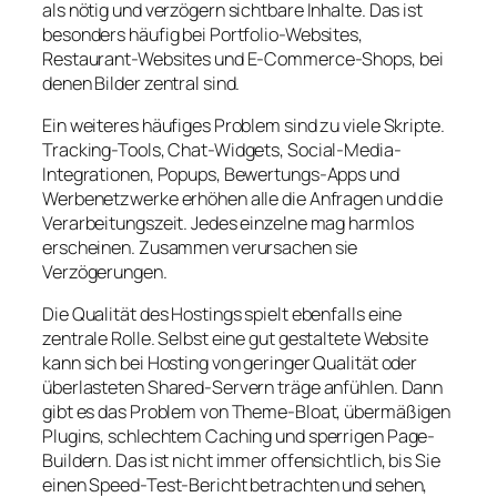
als nötig und verzögern sichtbare Inhalte. Das ist
besonders häufig bei Portfolio-Websites,
Restaurant-Websites und E-Commerce-Shops, bei
denen Bilder zentral sind.
Ein weiteres häufiges Problem sind zu viele Skripte.
Tracking-Tools, Chat-Widgets, Social-Media-
Integrationen, Popups, Bewertungs-Apps und
Werbenetzwerke erhöhen alle die Anfragen und die
Verarbeitungszeit. Jedes einzelne mag harmlos
erscheinen. Zusammen verursachen sie
Verzögerungen.
Die Qualität des Hostings spielt ebenfalls eine
zentrale Rolle. Selbst eine gut gestaltete Website
kann sich bei Hosting von geringer Qualität oder
überlasteten Shared-Servern träge anfühlen. Dann
gibt es das Problem von Theme-Bloat, übermäßigen
Plugins, schlechtem Caching und sperrigen Page-
Buildern. Das ist nicht immer offensichtlich, bis Sie
einen Speed-Test-Bericht betrachten und sehen,