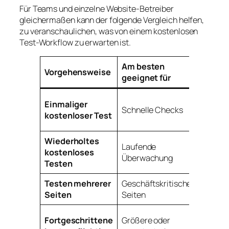
Für Teams und einzelne Website-Betreiber
gleichermaßen kann der folgende Vergleich helfen,
zu veranschaulichen, was von einem kostenlosen
Test-Workflow zu erwarten ist.
Am besten
Vorgehensweise
Hauptv
geeignet für
Schnell
Einmaliger
Schnelle Checks
Einsich
kostenloser Test
Kosten
Wiederholtes
Hilft Tr
Laufende
kostenloses
zu
Überwachung
Testen
identifi
Testen mehrerer
Geschäftskritische
Besser
Seiten
Seiten
Leistun
Tiefere
Fortgeschrittene
Größere oder
Diagnos