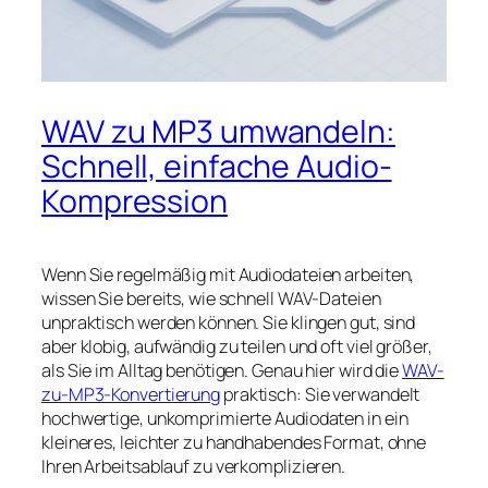
WAV zu MP3 umwandeln:
Schnell, einfache Audio-
Kompression
Wenn Sie regelmäßig mit Audiodateien arbeiten,
wissen Sie bereits, wie schnell WAV-Dateien
unpraktisch werden können. Sie klingen gut, sind
aber klobig, aufwändig zu teilen und oft viel größer,
als Sie im Alltag benötigen. Genau hier wird die
WAV-
zu-MP3-Konvertierung
praktisch: Sie verwandelt
hochwertige, unkomprimierte Audiodaten in ein
kleineres, leichter zu handhabendes Format, ohne
Ihren Arbeitsablauf zu verkomplizieren.