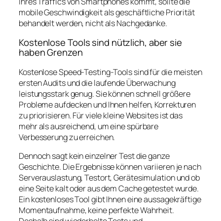
Ihres Traffics von Smartphones kommt, sollte die
mobile Geschwindigkeit als geschäftliche Priorität
behandelt werden, nicht als Nachgedanke.
Kostenlose Tools sind nützlich, aber sie
haben Grenzen
Kostenlose Speed-Testing-Tools sind für die meisten
ersten Audits und die laufende Überwachung
leistungsstark genug. Sie können schnell größere
Probleme aufdecken und Ihnen helfen, Korrekturen
zu priorisieren. Für viele kleine Websites ist das
mehr als ausreichend, um eine spürbare
Verbesserung zu erreichen.
Dennoch sagt kein einzelner Test die ganze
Geschichte. Die Ergebnisse können variieren je nach
Serverauslastung, Testort, Gerätesimulation und ob
eine Seite kalt oder aus dem Cache getestet wurde.
Ein kostenloses Tool gibt Ihnen eine aussagekräftige
Momentaufnahme, keine perfekte Wahrheit.
Deshalb sind wiederholte Tests und