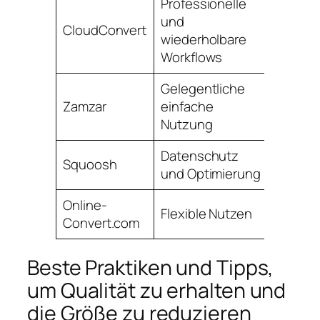
Professionelle
und
CloudConvert
Servers
wiederholbare
Workflows
Gelegentliche
Zamzar
einfache
Servers
Nutzung
Datenschutz
Squoosh
Clients
und Optimierung
Online-
Flexible Nutzen
Servers
Convert.com
Beste Praktiken und Tipps,
um Qualität zu erhalten und
die Größe zu reduzieren