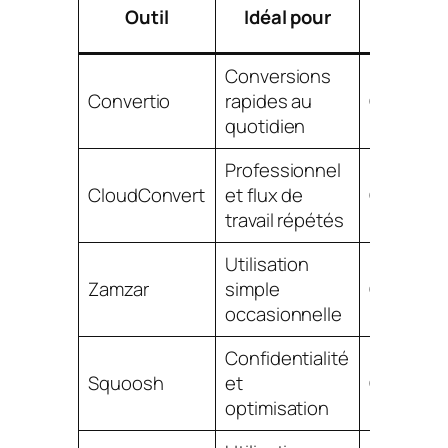
Modèl
Outil
Idéal pour
confiden
Conversions
Convertio
rapides au
Côté ser
quotidien
Professionnel
CloudConvert
et flux de
Côté ser
travail répétés
Utilisation
Zamzar
simple
Côté ser
occasionnelle
Confidentialité
Squoosh
et
Côté clie
optimisation