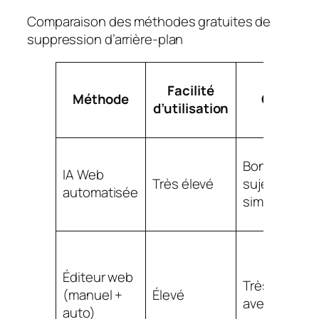
Comparaison des méthodes gratuites de
suppression d’arrière-plan
Facilité
Méthode
Qualité
d’utilisation
Bon pour de
IA Web
Très élevé
sujets
automatisée
simples
Éditeur web
Très bon
(manuel +
Élevé
avec affinag
auto)