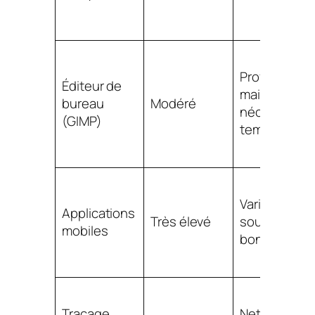
Professionn
Éditeur de
mais
bureau
Modéré
nécessite d
(GIMP)
temps
Variable,
Applications
Très élevé
souvent
mobiles
bonne
Traçage
Net pour les