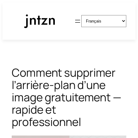
Aller
au
Choisir
contenu
une
langue
Comment supprimer
l’arrière-plan d’une
image gratuitement —
rapide et
professionnel